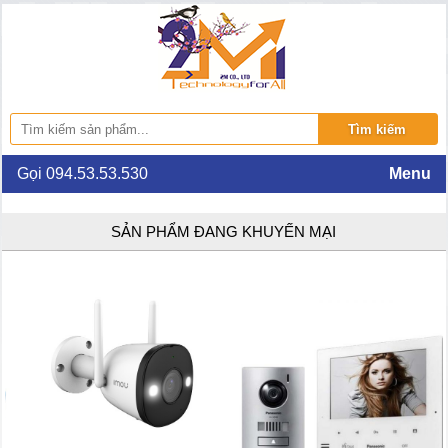
Gọi 094.53.53.530
Menu
SẢN PHẨM ĐANG KHUYẾN MẠI