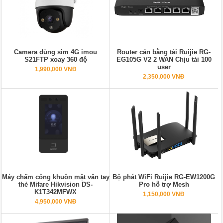
Camera dùng sim 4G imou
Router cân bằng tải Ruijie RG-
S21FTP xoay 360 độ
EG105G V2 2 WAN Chịu tải 100
user
1,990,000 VNĐ
2,350,000 VNĐ
Máy chấm công khuôn mặt vân tay
Bộ phát WiFi Ruijie RG-EW1200G
thẻ Mifare Hikvision DS-
Pro hỗ trợ Mesh
K1T342MFWX
1,150,000 VNĐ
4,950,000 VNĐ