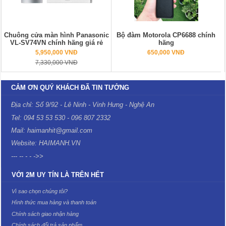
Chuông cửa màn hình Panasonic
Bộ đàm Motorola CP6688 chính
VL-SV74VN chính hãng giá rẻ
hãng
5,950,000 VNĐ
650,000 VNĐ
7,330,000 VNĐ
CẢM ƠN QUÝ KHÁCH ĐÃ TIN TƯỞNG
Địa chỉ: Số 9/92 - Lê Ninh - Vinh Hưng - Nghệ An
Tel: 094 53 53 530 - 096 807 2332
Mail: haimanhit@gmail.com
Website: HAIMANH.VN
--- -- - - ->>
VỚI 2M UY TÍN LÀ TRÊN HẾT
Vì sao chọn chúng tôi?
Hình thức mua hàng và thanh toán
Chính sách giao nhận hàng
Chính sách đổi trả sản phẩm