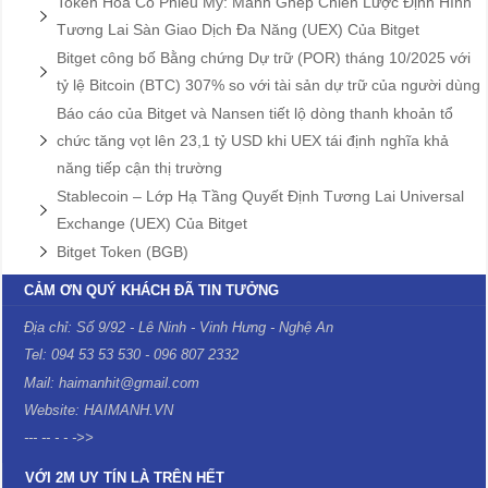
Token Hóa Cổ Phiếu Mỹ: Mảnh Ghép Chiến Lược Định Hình
Tương Lai Sàn Giao Dịch Đa Năng (UEX) Của Bitget
Bitget công bố Bằng chứng Dự trữ (POR) tháng 10/2025 với
tỷ lệ Bitcoin (BTC) 307% so với tài sản dự trữ của người dùng
Báo cáo của Bitget và Nansen tiết lộ dòng thanh khoản tổ
chức tăng vọt lên 23,1 tỷ USD khi UEX tái định nghĩa khả
năng tiếp cận thị trường
Stablecoin – Lớp Hạ Tầng Quyết Định Tương Lai Universal
Exchange (UEX) Của Bitget
Bitget Token (BGB)
CẢM ƠN QUÝ KHÁCH ĐÃ TIN TƯỞNG
Địa chỉ: Số 9/92 - Lê Ninh - Vinh Hưng - Nghệ An
Tel: 094 53 53 530 - 096 807 2332
Mail: haimanhit@gmail.com
Website: HAIMANH.VN
--- -- - - ->>
VỚI 2M UY TÍN LÀ TRÊN HẾT