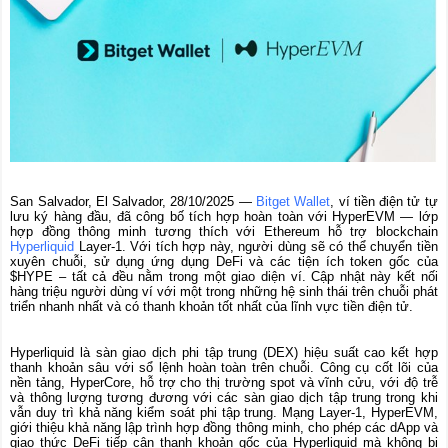
San Salvador, El Salvador, 28/10/2025
—
Bitget Wallet
, ví tiền điện tử tự
lưu ký hàng đầu, đã công bố tích hợp hoàn toàn với HyperEVM — lớp
hợp đồng thông minh tương thích với Ethereum hỗ trợ blockchain
Hyperliquid
Layer-1. Với tích hợp này, người dùng sẽ có thể chuyển tiền
xuyên chuỗi, sử dụng ứng dụng DeFi và các tiện ích token gốc của
$HYPE – tất cả đều nằm trong một giao diện ví. Cập nhật này kết nối
hàng triệu người dùng ví với một trong những hệ sinh thái trên chuỗi phát
triển nhanh nhất và có thanh khoản tốt nhất của lĩnh vực tiền điện tử.
Hyperliquid là sàn giao dịch phi tập trung (DEX) hiệu suất cao kết hợp
thanh khoản sâu với sổ lệnh hoàn toàn trên chuỗi. Công cụ cốt lõi của
nền tảng, HyperCore, hỗ trợ cho thị trường spot và vĩnh cửu, với độ trễ
và thông lượng tương đương với các sàn giao dịch tập trung trong khi
vẫn duy trì khả năng kiểm soát phi tập trung. Mạng Layer-1, HyperEVM,
giới thiệu khả năng lập trình hợp đồng thông minh, cho phép các dApp và
giao thức DeFi tiếp cận thanh khoản gốc của Hyperliquid mà không bị