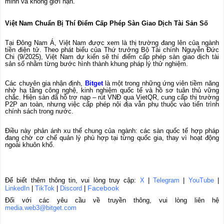
minh và không giới hạn.
Việt Nam Chuẩn Bị Thí Điểm Cấp Phép Sàn Giao Dịch Tài Sản Số
Tại Đông Nam Á, Việt Nam được xem là thị trường đang lên của ngành
tiền điện tử. Theo phát biểu của Thứ trưởng Bộ Tài chính Nguyễn Đức
Chi (9/2025), Việt Nam dự kiến sẽ thí điểm cấp phép sàn giao dịch tài
sản số nhằm từng bước hình thành khung pháp lý thử nghiệm.
Các chuyên gia nhận định,
Bitget
là một trong những ứng viên tiềm năng
nhờ hạ tầng công nghệ, kinh nghiệm quốc tế và hồ sơ tuân thủ vững
chắc. Hiện sàn đã hỗ trợ nạp – rút VNĐ qua VietQR, cung cấp thị trường
P2P an toàn, nhưng việc cấp phép nội địa vẫn phụ thuộc vào tiến trình
chính sách trong nước.
Điều này phản ánh xu thế chung của ngành: các sàn quốc tế hợp pháp
đang chờ cơ chế quản lý phù hợp tại từng quốc gia, thay vì hoạt động
ngoài khuôn khổ.
Để biết thêm thông tin, vui lòng truy cập:
X
|
Telegram
|
YouTube
|
Facebook
LinkedIn
|
TikTok
|
Discord
|
Đối với các yêu cầu về truyền thông, vui lòng liên hệ
media.web3@bitget.com