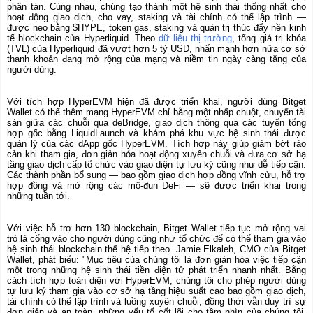
phân tán. Cùng nhau, chúng tạo thành một hệ sinh thái thống nhất cho
hoạt động giao dịch, cho vay, staking và tài chính có thể lập trình —
được neo bằng $HYPE, token gas, staking và quản trị thúc đẩy nền kinh
tế blockchain của Hyperliquid. Theo
dữ liệu thị trường
, tổng giá trị khóa
(TVL) của Hyperliquid đã vượt hơn 5 tỷ USD, nhấn mạnh hơn nữa cơ sở
thanh khoản đang mở rộng của mạng và niềm tin ngày càng tăng của
người dùng.
Với tích hợp HyperEVM hiện đã được triển khai, người dùng Bitget
Wallet có thể thêm mạng HyperEVM chỉ bằng một nhấp chuột, chuyển tài
sản giữa các chuỗi qua deBridge, giao dịch thông qua các tuyến tổng
hợp gốc bằng LiquidLaunch và khám phá khu vực hệ sinh thái được
quản lý của các dApp gốc HyperEVM. Tích hợp này giúp giảm bớt rào
cản khi tham gia, đơn giản hóa hoạt động xuyên chuỗi và đưa cơ sở hạ
tầng giao dịch cấp tổ chức vào giao diện tự lưu ký cũng như dễ tiếp cận.
Các thành phần bổ sung — bao gồm giao dịch hợp đồng vĩnh cửu, hỗ trợ
hợp đồng và mở rộng các mô-đun DeFi — sẽ được triển khai trong
những tuần tới.
Với việc hỗ trợ hơn 130 blockchain, Bitget Wallet tiếp tục mở rộng vai
trò là cổng vào cho người dùng cũng như tổ chức để có thể tham gia vào
hệ sinh thái blockchain thế hệ tiếp theo.
Jamie Elkaleh, CMO của Bitget
Wallet
, phát biểu:
"Mục tiêu của chúng tôi là đơn giản hóa việc tiếp cận
một trong những hệ sinh thái tiền điện tử phát triển nhanh nhất. Bằng
cách tích hợp toàn diện với HyperEVM, chúng tôi cho phép người dùng
tự lưu ký tham gia vào cơ sở hạ tầng hiệu suất cao bao gồm giao dịch,
tài chính có thể lập trình và luồng xuyên chuỗi, đồng thời vẫn duy trì sự
đơn giản và an toàn, những yếu tố cốt lõi cho tầm nhìn của chúng tôi.