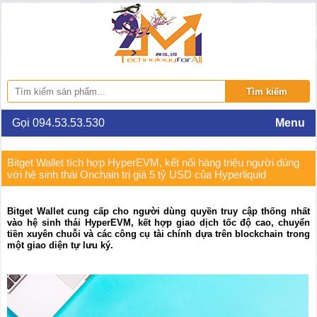
Gọi 094.53.53.530
Menu
Bitget Wallet tích hợp HyperEVM, kết nối hàng triệu người dùng
với hệ sinh thái Onchain trị giá 5 tỷ USD của Hyperliquid
Bitget Wallet cung cấp cho người dùng quyền truy cập thống nhất
vào hệ sinh thái HyperEVM, kết hợp giao dịch tốc độ cao, chuyển
tiền xuyên chuỗi và các công cụ tài chính dựa trên blockchain trong
một giao diện tự lưu ký.