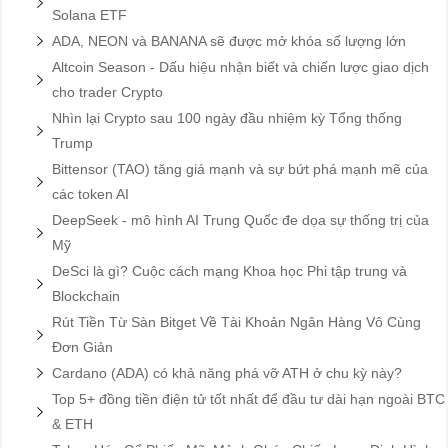
Solana ETF
ADA, NEON và BANANA sẽ được mở khóa số lượng lớn
Altcoin Season - Dấu hiệu nhận biết và chiến lược giao dịch
cho trader Crypto
Nhìn lại Crypto sau 100 ngày đầu nhiệm kỳ Tổng thống
Trump
Bittensor (TAO) tăng giá mạnh và sự bứt phá mạnh mẽ của
các token AI
DeepSeek - mô hình AI Trung Quốc đe dọa sự thống trị của
Mỹ
DeSci là gì? Cuộc cách mạng Khoa học Phi tập trung và
Blockchain
Rút Tiền Từ Sàn Bitget Về Tài Khoản Ngân Hàng Vô Cùng
Đơn Giản
Cardano (ADA) có khả năng phá vỡ ATH ở chu kỳ này?
Top 5+ đồng tiền điện tử tốt nhất để đầu tư dài hạn ngoài BTC
& ETH