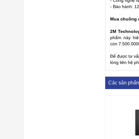
- Công nghệ N
- Bảo hành: 1
Mua chuông 
2M Technolo
phẩm này hiệ
còn 7.500.000Đ
Để được tư vấn
lòng liên hệ 
Các sản phẩ