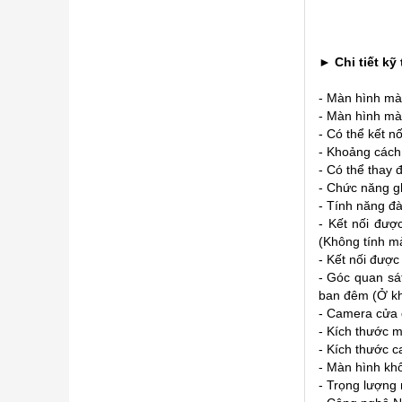
► Chi tiết k
- Màn hình màu
- Màn hình màu
- Có thể kết n
- Khoảng cách
- Có thể thay 
-
Chức năng gh
- Tính năng đà
- Kết nối đượ
(Không tính mà
- Kết nối được
- Góc quan sá
ban đêm (Ở kh
- Camera cửa 
- Kích thước
- Kích thước
- Màn hình kh
- Trọng lượng