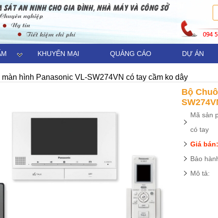
ẨM
KHUYẾN MẠI
QUẢNG CÁO
DỰ ÁN
 màn hình Panasonic VL-SW274VN có tay cầm ko dây
Bộ Chuô
SW274VN
Mã sản 
có tay
Giá bán:
Bảo hành
Mô tả: