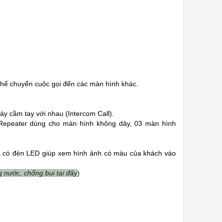
thể chuyển cuộc gọi đến các màn hình khác.
áy cầm tay với nhau (Intercom Call).
s Repeater dùng cho màn hình không dây, 03 màn hình
ra có đèn LED giúp xem hình ảnh có màu của khách vào
 nước, chống bụi tại đây
)