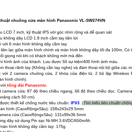
ỹ thuật chuông cửa màn hình Panasonic VL-SW274VN
 LCD 7 inch, kỹ thuật IPS với góc nhìn rộng và dễ quan sát
 không dây LCD 1.8 inch cầm tay tiện lợi
ối với 6 màn hình không dây cầm tay
 liên lạc giữa màn hình chính và màn hình không dây tối đa 100m; Có 
đổi giọng nói khi có khách không mời mà đến
i hình ảnh của khách.
Lưu được 50 sự kiện/400 hình ảnh màu.
m thoại rãnh tay (Không cần tay nghe) và đàm thoại nội bộ giữa các m
c với 2 camera chuông cửa, 2 khóa cửa điện từ, 2 bộ lặp Wireles
n hình chính).
 với
tổng đài Panasonic
.
t camera cửa: 87 độ theo chiều ngang, 66 độ theo chiều dọc. Came
oảng cách 50 cm).
được thiết kế chống nước tiêu chuẩn:
IPX3
. (
Tìm hiểu tiêu chuẩn chống
 màn hình (CaoxRộngxSâu): 158x243x29.5mm.
 camera cửa (CaoxRộngxSâu): 131x99x36.5mm
ông dây sử dụng Pin sạc Ni-MH 3.6VDC/650mAh.
 màn hình không dây cầm tay: 175g.