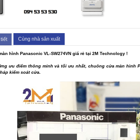
Cùng nhà sản xuất
tiết
àn hình Panasonic VL-SW274VN giá rẻ tại 2M Technology !
hững ưu điểm thông minh và tối ưu nhất, chuông cửa màn hình 
pháp kiểm soát cửa.