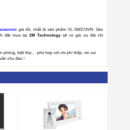
anasonic
giá tốt, nhất là sản phẩm
VL-SW274VN. Sản
ch đặt mua tại
2M Technology
sẽ có giá ưu đãi chỉ
phòng, biệt thự,... phù hợp với chi phí thấp, xin vui
vấn chu đáo !