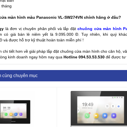
hật Bản
2 tháng
cửa màn hình màu Panasonic VL-SW274VN chính hãng ở đâu?
gy
là đơn vị chuyên phân phối và lắp đặt
chuông cửa màn hình P
n có giá bán lẻ niêm yết là 9.095.000 Đ. Tuy nhiên, khi quý khá
 và được hỗ trợ kỹ thuật hoàn toàn miễn phí !
 chi tiết hơn về giải pháp lắp đặt chuông cửa màn hình cho căn hộ, văn 
phòng kinh doanh ngay hôm nay qua
Hotline 094.53.53.530
để được tư 
m cùng chuyên mục