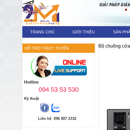
TRANG CHỦ
GIỚI THIỆU
SẢN PH
Bộ chuông cửa
HỖ TRỢ TRỰC TUYẾN
Hotline
094 53 53 530
Kỹ thuật
Liên hệ 096 807 2332