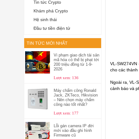
Tin tức Crypto
Khám phá Crypto
Hệ sinh thái
Đầu tư tiền điện tử
TIN TỨC MỚI NHẤT
Vi phạm giao dịch tài sản
mã hóa có thể bị phạt tới
VL-SW274VN cò
200 triệu đồng từ 1-9-
2026
cho các thành 
Lượt xem: 136
Ngoài ra,
VL-
cảnh báo và ph
Máy chấm công Ronald
Jack, ZKTeco, Hikvision
– Nên chọn máy chấm
công nào tốt nhất?
Lượt xem: 177
Lỗi gán camera IP đời
mới vào đầu ghi hình
Firmware cũ