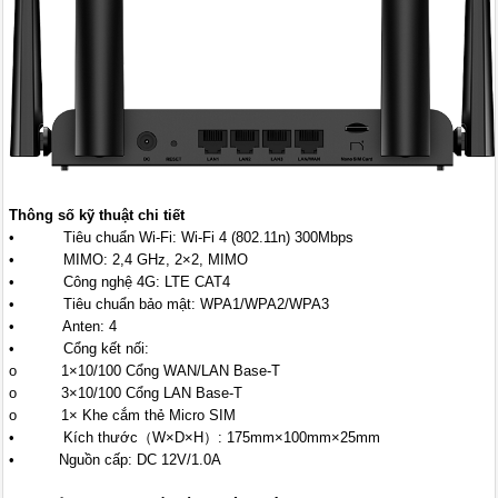
Thông số kỹ thuật chi tiết
• Tiêu chuẩn Wi-Fi: Wi-Fi 4 (802.11n) 300Mbps
• MIMO: 2,4 GHz, 2×2, MIMO
• Công nghệ 4G: LTE CAT4
• Tiêu chuẩn bảo mật: WPA1/WPA2/WPA3
• Anten: 4
• Cổng kết nối:
o 1×10/100 Cổng WAN/LAN Base-T
o 3×10/100 Cổng LAN Base-T
o 1× Khe cắm thẻ Micro SIM
• Kích thước（W×D×H）: 175mm×100mm×25mm
• Nguồn cấp: DC 12V/1.0A