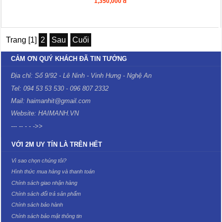
1,350,000 đ
Trang [1]
2
Sau
Cuối
CẢM ƠN QUÝ KHÁCH ĐÃ TIN TƯỞNG
Địa chỉ: Số 9/92 - Lê Ninh - Vinh Hưng - Nghệ An
Tel: 094 53 53 530 - 096 807 2332
Mail: haimanhit@gmail.com
Website: HAIMANH.VN
--- -- - - ->>
VỚI 2M UY TÍN LÀ TRÊN HẾT
Vì sao chọn chúng tôi?
Hình thức mua hàng và thanh toán
Chính sách giao nhận hàng
Chính sách đổi trả sản phẩm
Chính sách bảo hành
Chính sách bảo mật thông tin