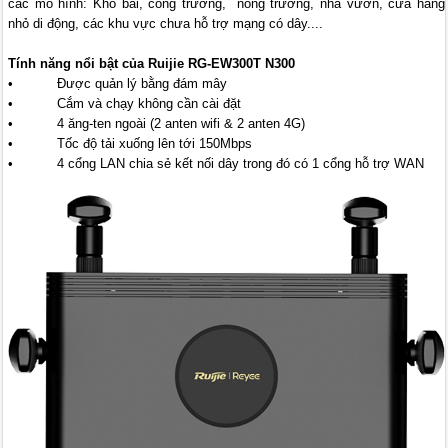
các mô hình: Kho bãi, công trường, nông trường, nhà vườn, cửa hàng
nhỏ di động, các khu vực chưa hỗ trợ mạng có dây....
Tính năng nổi bật của Ruijie RG-EW300T N300
• Được quản lý bằng đám mây
• Cắm và chạy không cần cài đặt
• 4 ăng-ten ngoài (2 anten wifi & 2 anten 4G)
• Tốc độ tải xuống lên tới 150Mbps
• 4 cổng LAN chia sẻ kết nối dây trong đó có 1 cổng hỗ trợ WAN