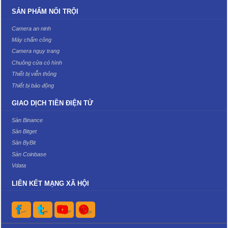
SẢN PHẨM NỔI TRỘI
Camera an ninh
Máy chấm công
Camera ngụy trang
Chuông cửa có hình
Thiết bị viễn thông
Thiết bị báo động
GIAO DỊCH TIỀN ĐIỆN TỬ
Sàn Binance
Sàn Bitget
Sàn ByBit
Sàn Coinbase
Vdata
LIÊN KẾT MẠNG XÃ HỘI