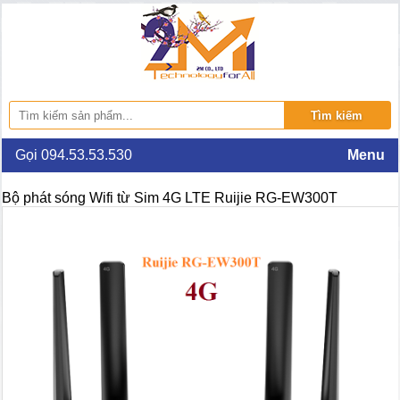
Gọi 094.53.53.530
Menu
Bộ phát sóng Wifi từ Sim 4G LTE Ruijie RG-EW300T