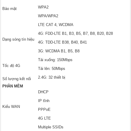
WPA2
Bảo mật
WPA/WPA2
LTE CAT 4, WCDMA
4G: FDD-LTE B1, B3, B5, B7, B8, B20, B28
Dạng sóng tín hiệu
4G: TDD-LTE B38, B40, B41
3G: WCDMA B1, B5, B8
Tải xuống: 150Mbps
Tốc độ 4G
Tải lên: 50Mbps
2.4G: 32 thiết bị
Số lượng kết nối
PHẦN MỀM
DHCP
IP tĩnh
Kiểu WAN
PPPoE
4G LTE
Multiple SSIDs