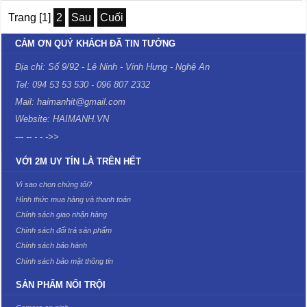
Trang [1]
2
Sau
Cuối
CẢM ƠN QUÝ KHÁCH ĐÃ TIN TƯỞNG
Địa chỉ: Số 9/92 - Lê Ninh - Vinh Hưng - Nghệ An
Tel: 094 53 53 530 - 096 807 2332
Mail: haimanhit@gmail.com
Website: HAIMANH.VN
--- -- - - ->>
VỚI 2M UY TÍN LÀ TRÊN HẾT
Vì sao chọn chúng tôi?
Hình thức mua hàng và thanh toán
Chính sách giao nhận hàng
Chính sách đổi trả sản phẩm
Chính sách bảo hành
Chính sách bảo mật thông tin
SẢN PHẨM NỔI TRỘI