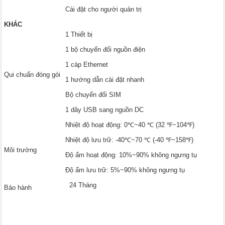
Cài đặt cho người quản trị
KHÁC
1 Thiết bị
1 bộ chuyển đổi nguồn điện
1 cáp Ethernet
Qui chuẩn đóng gói
1 hướng dẫn cài đặt nhanh
Bộ chuyển đổi SIM
1 dây USB sang nguồn DC
Nhiệt độ hoạt động: 0℃~40 ℃ (32 ℉~104℉)
Nhiệt độ lưu trữ: -40℃~70 ℃ (-40 ℉~158℉)
Môi trường
Độ ẩm hoạt động: 10%~90% không ngưng tụ
Độ ẩm lưu trữ: 5%~90% không ngưng tụ
24 Tháng
Bảo hành