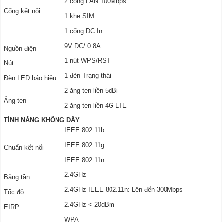
2 cổng LAN 100Mbps
Cổng kết nối
1 khe SIM
1 cổng DC In
9V DC/ 0.8A
Nguồn điện
1 nút WPS/RST
Nút
1 đèn Trạng thái
Đèn LED báo hiệu
2 ăng ten liền 5dBi
Ăng-ten
2 ăng-ten liền 4G LTE
TÍNH NĂNG KHÔNG DÂY
IEEE 802.11b
IEEE 802.11g
Chuẩn kết nối
IEEE 802.11n
2.4GHz
Băng tần
2.4GHz IEEE 802.11n: Lên đến 300Mbps
Tốc độ
2.4GHz < 20dBm
EIRP
WPA