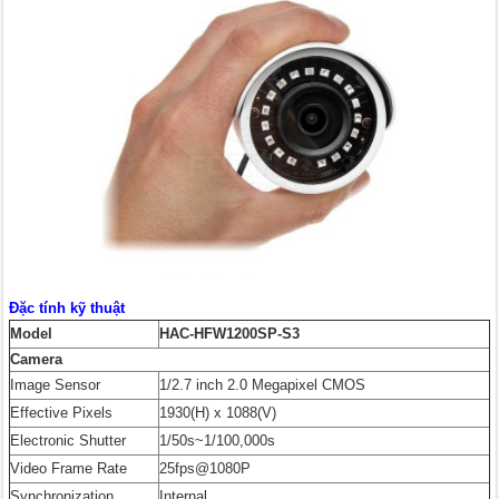
Đặc tính kỹ thuật
Model
HAC-HFW1200SP-S3
Camera
Image Sensor
1/2.7 inch 2.0 Megapixel CMOS
Effective Pixels
1930(H) x 1088(V)
Electronic Shutter
1/50s~1/100,000s
Video Frame Rate
25fps@1080P
Synchronization
Internal