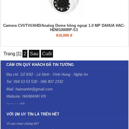
Camera CVI/TVI/AHD/Analog Dome hồng ngoại 1.0 MP DAHUA HAC-
HDW1000RP-S3
610,000 đ
Trang [1]
2
Sau
Cuối
CẢM ƠN QUÝ KHÁCH ĐÃ TIN TƯỞNG
Địa chỉ: Số 9/92 - Lê Ninh - Vinh Hưng - Nghệ An
Tel: 094 53 53 530 - 096 807 2332
Mail: haimanhit@gmail.com
Website: HAIMANH.VN
--- -- - - ->>
VỚI 2M UY TÍN LÀ TRÊN HẾT
Vì sao chọn chúng tôi?