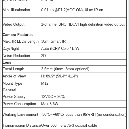
Min. Illumination
0.01Lux@F1.2(AGC ON), 0Lux IR on
Video Output
1-channel BNC HDCVI high definition video output
Camera Features
Max. IR LEDs Length
30m, Smart IR
Day/Night
Auto (ICR)/ Color/ B/W
Noise Reduction
2D
Lens
Focal Length
3.6mm (6mm, 8mm optional)
Angle of View
H: 89.9º (59.4º/ 41.4º)
Mount Type
M12
General
Power Supply
12VDC ± 20%
Power Consumption
Max 3.6W
Working Environment
-30°C~+60°C/ Less than 95%RH (no condensation)
Transmission Distance
Over 500m via 75-3 coaxial cable