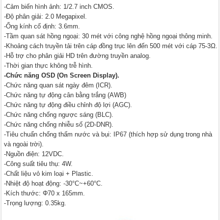
-Cảm biến hình ảnh: 1/2.7 inch CMOS.
-Độ phân giải: 2.0 Megapixel.
-Ống kính cố định: 3.6mm.
-Tầm quan sát hồng ngoại: 30 mét với công nghệ hồng ngoại thông minh.
-Khoảng cách truyền tải trên cáp đồng trục lên đến 500 mét với cáp 75-3Ω.
-Hỗ trợ cho phân giải HD trên đường truyền analog.
-Thời gian thực không trễ hình.
-Chức năng OSD (On Screen Display).
-Chức năng quan sát ngày đêm (ICR).
-Chức năng tự động cân bằng trắng (AWB)
-Chức năng tự động điều chỉnh độ lợi (AGC).
-Chức năng chống ngược sáng (BLC).
-Chức năng chống nhiễu số (2D-DNR).
-Tiêu chuẩn chống thấm nước và bụi: IP67 (thích hợp sử dụng trong nhà
và ngoài trời).
-Nguồn điện: 12VDC.
-Công suất tiêu thụ: 4W.
-Chất liệu vỏ kim loại + Plastic.
-Nhiệt độ hoạt động: -30°C~+60°C.
-Kích thước: Φ70 x 165mm.
-Trọng lượng: 0.35kg.