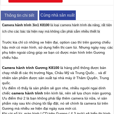
Cùng nhà sản xuất
Thông tin chi tiết
Camera hành trình 3in1 K8100
là loại camera hành trình đa năng, rất tiện
ích cho các bác tài hiện nay mà không cần phải sắm nhiều thiết bị
Trước kia chỉ có những xe hiện đại, option cao thì trên gương chiếu
hậu mới có màn hình, sử dụng hiển thị cam lùi. Nhưng ngày nay, các
phụ kiện ngoài cũng giúp xe bạn có được màn hình trên Gương
chiếu hậu.
Camera hành trình Gương K8100
là hàng phổ thông được bán
chạy nhất đi các thị trường Nga, Châu Mỹ và Trung Quốc... và dĩ
nhiên sản phẩm được sản xuất tại nhà máy ở Thâm Quyến, Trung
quốc.
Ưu điểm rõ thấy là sản phẩm sẽ gọn nhẹ, nhiều người ngại dính
chiếc
camera hành trình
trên kính lái, nên sẽ lựa chọn màn gương.
Ưu điểm thứ 2 là bạn không phải lắp thêm camera lùi nữa, vì sản
phẩm này sau khi chúng tôi lắp đặt, nó sẽ chính là camera lùi trên
Gương mà nhiều xe hiện đại ngày xưa mới có.
Khi cài số lùi, màn hình LCD trên Gương ( 4.3 inch) sẽ hiển thị hình