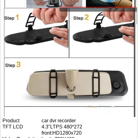
Product
car dvr recorder
TFT LCD
4.3"LTPS 480*272
front:HD1280x720