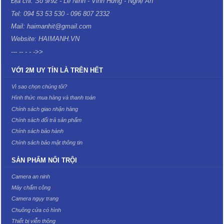
Địa chỉ: Số 9/92 - Lê Ninh - Vinh Hưng - Nghệ An
Tel: 094 53 53 530 - 096 807 2332
Mail: haimanhit@gmail.com
Website: HAIMANH.VN
--- -- - - ->>
VỚI 2M UY TÍN LÀ TRÊN HẾT
Vì sao chọn chúng tôi?
Hình thức mua hàng và thanh toán
Chính sách giao nhận hàng
Chính sách đổi trả sản phẩm
Chính sách bảo hành
Chính sách bảo mật thông tin
SẢN PHẨM NỔI TRỘI
Camera an ninh
Máy chấm công
Camera ngụy trang
Chuông cửa có hình
Thiết bị viễn thông