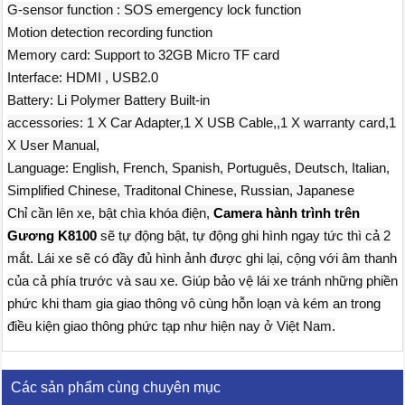
G-sensor function : SOS emergency lock function
Motion detection recording function
Memory card: Support to 32GB Micro TF card
Interface: HDMI , USB2.0
Battery: Li Polymer Battery Built-in
accessories: 1 X Car Adapter,1 X USB Cable,,1 X warranty card,1
X User Manual,
Language: English, French, Spanish, Português, Deutsch, Italian,
Simplified Chinese, Traditonal Chinese, Russian, Japanese
Chỉ cần lên xe, bật chìa khóa điện,
Camera hành trình trên
Gương K8100
sẽ tự động bật, tự động ghi hình ngay tức thì cả 2
mắt. Lái xe sẽ có đầy đủ hình ảnh được ghi lại, cộng với âm thanh
của cả phía trước và sau xe. Giúp bảo vệ lái xe tránh những phiền
phức khi tham gia giao thông vô cùng hỗn loạn và kém an trong
điều kiện giao thông phức tạp như hiện nay ở Việt Nam.
Các sản phẩm cùng chuyên mục