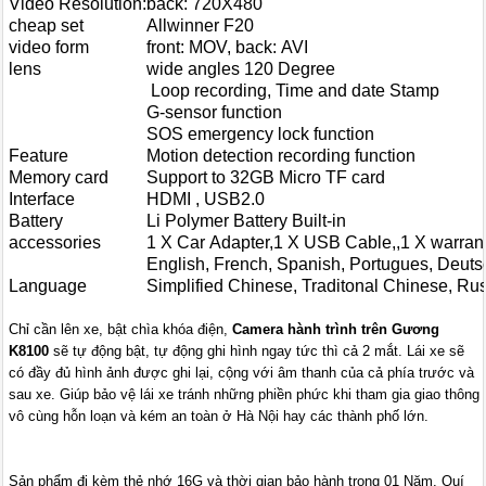
Video Resolution:
back: 720X480
cheap set
Allwinner F20
video form
front: MOV, back: AVI
lens
wide angles 120 Degree
Loop recording, Time and date Stamp
G-sensor function
SOS emergency lock function
Feature
Motion detection recording function
Memory card
Support to 32GB Micro TF card
Interface
HDMI , USB2.0
Battery
Li Polymer Battery Built-in
accessories
1 X Car Adapter,1 X USB Cable,,1 X warran
English, French, Spanish, Portugues, Deutsch
Language
Simplified Chinese, Traditonal Chinese, Ru
Chỉ cần lên xe, bật chìa khóa điện,
Camera hành trình trên Gương
K8100
sẽ tự động bật, tự động ghi hình ngay tức thì cả 2 mắt. Lái xe sẽ
có đầy đủ hình ảnh được ghi lại, cộng với âm thanh của cả phía trước và
sau xe. Giúp bảo vệ lái xe tránh những phiền phức khi tham gia giao thông
vô cùng hỗn loạn và kém an toàn ở Hà Nội hay các thành phố lớn.
Sản phẩm đi kèm thẻ nhớ 16G và thời gian bảo hành trong 01 Năm. Quí