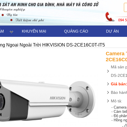
ẨM
KHUYẾN MẠI
QUẢNG CÁO
DỰ ÁN
ng Ngoại Ngoài Trời HIKVISION DS-2CE16C0T-IT5
Camera 
2CE16C0
Mã sản 
DS-2CE
Giá bán:
Bảo hành
Mô tả:
- Camera 
- Cảm bi
- Độ phân
- Hồng n
- Ống