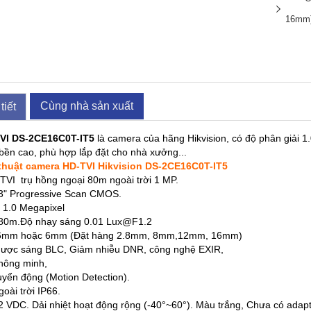
16mm
Cùng nhà sản xuất
tiết
VI DS-2CE16C0T-IT5
là camera của hãng Hikvision, có độ phân giải 1
bền cao, phù hợp lắp đặt cho nhà xưởng...
thuật camera HD-TVI Hikvision DS-2CE16C0T-IT5
I trụ hồng ngoại 80m ngoài trời 1 MP.
1/3" Progressive Scan CMOS.
: 1.0 Megapixel
 80m.Độ nhạy sáng 0.01 Lux@F1.2
.6mm hoặc 6mm (Đặt hàng 2.8mm, 8mm,12mm, 16mm)
ngược sáng BLC, Giảm nhiễu DNR, công nghệ EXIR,
thông minh,
huyển động (Motion Detection).
goài trời IP66.
2 VDC. Dải nhiệt hoạt động rộng (-40°~60°). Màu trắng, Chưa có adap