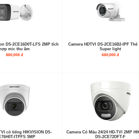
ion DS-2CE16D0T-LFS 2MP tích
Camera HDTVI DS-2CE16B2-IPF Thế
hợp mic thu âm
Super light
880,000 đ
680,000 đ
VI có tiếng HIKVISION DS-
Camera Có Màu 24/24 HD-TVI 2MP HI
E76H0T-ITPFS 5MP
DS-2CE72DFT-F