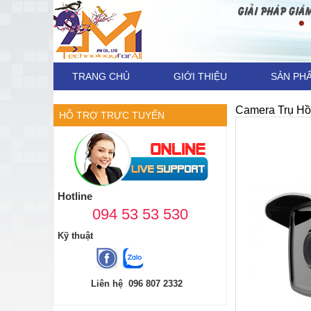
TRANG CHỦ
GIỚI THIỆU
SẢN PH
Camera Trụ Hồ
HỖ TRỢ TRỰC TUYẾN
Hotline
094 53 53 530
Kỹ thuật
Liên hệ 096 807 2332