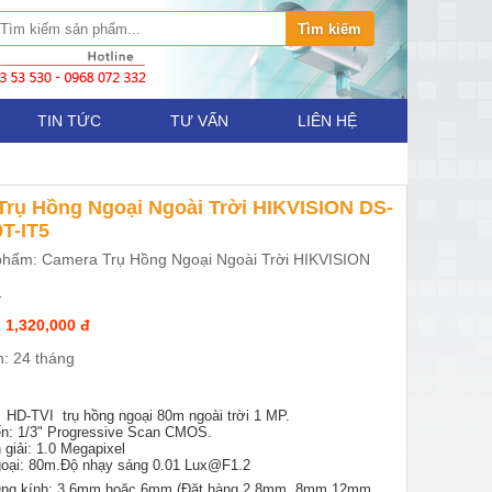
TIN TỨC
TƯ VẤN
LIÊN HỆ
Trụ Hồng Ngoại Ngoài Trời HIKVISION DS-
T-IT5
phẩm: Camera Trụ Hồng Ngoại Ngoài Trời HIKVISION
1
 1,320,000 đ
: 24 tháng
HD-TVI trụ hồng ngoại 80m ngoài trời 1 MP.
ến: 1/3" Progressive Scan CMOS.
 giải: 1.0 Megapixel
goại: 80m.Độ nhạy sáng 0.01 Lux@F1.2
 kính: 3.6mm hoặc 6mm (Đặt hàng 2.8mm, 8mm,12mm,