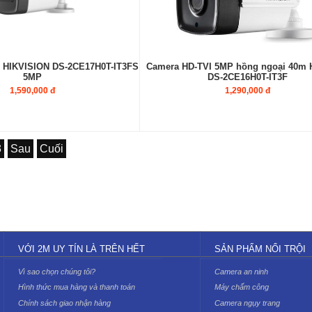
g HIKVISION DS-2CE17H0T-IT3FS
Camera HD-TVI 5MP hồng ngoại 40m H
5MP
DS-2CE16H0T-IT3F
1,590,000 đ
1,290,000 đ
3
Sau
Cuối
VỚI 2M UY TÍN LÀ TRÊN HẾT
SẢN PHẨM NỔI TRỘI
Vì sao chọn chúng tôi?
Camera an ninh
Hình thức mua hàng và thanh toán
Máy chấm công
Chính sách giao nhận hàng
Camera ngụy trang