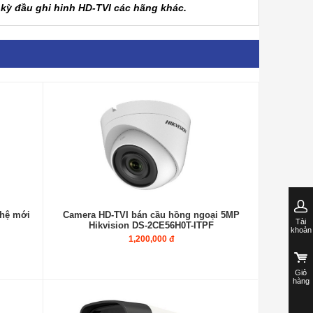
t kỳ đầu ghi hinh HD-TVI các hãng khác.
 hệ mới
Camera HD-TVI bán cầu hồng ngoại 5MP
Tài
Hikvision DS-2CE56H0T-ITPF
khoản
1,200,000 đ
Giỏ
hàng