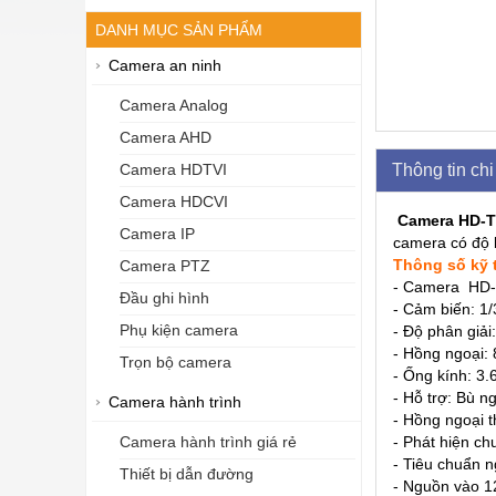
DANH MỤC SẢN PHẨM
Camera an ninh
Camera Analog
Camera AHD
Thông tin chi 
Camera HDTVI
Camera HDCVI
Camera HD-T
Camera IP
camera có độ 
Thông số kỹ 
Camera PTZ
- Camera HD-TV
Đầu ghi hình
- Cảm biến: 
Phụ kiện camera
- Độ phân giải
- Hồng ngoại:
Trọn bộ camera
- Ống kính: 3
- Hỗ trợ: Bù 
Camera hành trình
- Hồng ngoại 
- Phát hiện c
Camera hành trình giá rẻ
- Tiêu chuẩn n
Thiết bị dẫn đường
- Nguồn vào 1