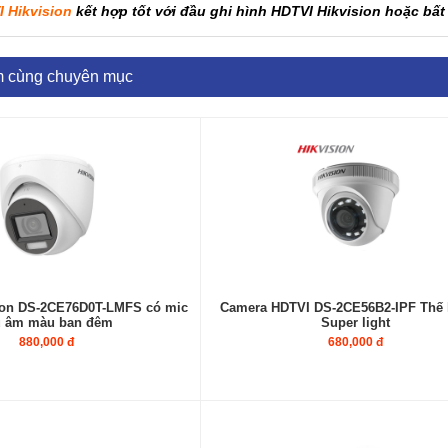
 Hikvision
kết hợp tốt với đầu ghi hình HDTVI Hikvision hoặc bấ
m cùng chuyên mục
ion DS-2CE76D0T-LMFS có mic
Camera HDTVI DS-2CE56B2-IPF Thế
u âm màu ban đêm
Super light
880,000 đ
680,000 đ