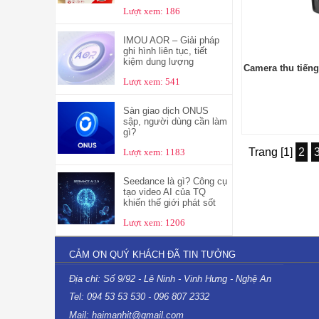
Lượt xem: 186
IMOU AOR – Giải pháp
ghi hình liên tục, tiết
kiệm dung lượng
Camera thu tiến
Lượt xem: 541
Sàn giao dịch ONUS
sập, người dùng cần làm
gì?
Trang [1]
2
Lượt xem: 1183
Seedance là gì? Công cụ
tạo video AI của TQ
khiến thế giới phát sốt
Lượt xem: 1206
CẢM ƠN QUÝ KHÁCH ĐÃ TIN TƯỞNG
Địa chỉ: Số 9/92 - Lê Ninh - Vinh Hưng - Nghệ An
Tel: 094 53 53 530 - 096 807 2332
Mail: haimanhit@gmail.com