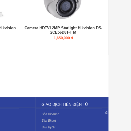
ikvision
Camera HDTVI 2MP Starlight Hikvision DS-
2CE56D8T-ITM
1,650,000 đ
GIAO DỊCH TIỀN ĐIỆN TỬ
©
Sàn Binance
Sàn Bitget
Sàn ByBit