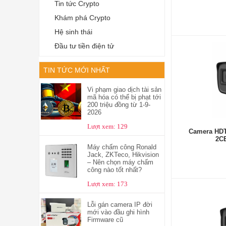
Tin tức Crypto
Khám phá Crypto
Hệ sinh thái
Đầu tư tiền điện tử
TIN TỨC MỚI NHẤT
Vi phạm giao dịch tài sản
mã hóa có thể bị phạt tới
200 triệu đồng từ 1-9-
2026
Lượt xem: 129
Camera HDT
2C
Máy chấm công Ronald
Jack, ZKTeco, Hikvision
– Nên chọn máy chấm
công nào tốt nhất?
Lượt xem: 173
Lỗi gán camera IP đời
mới vào đầu ghi hình
Firmware cũ