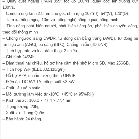
– Quay quét ngang (PAN) 355° tốc độ 100°/s, quay dọc lên xuống 80°
100°/s.
– Camera ống kính 2.8mm cho góc nhìn rộng 102°(H), 54°(V), 120°(D).
– Tầm xa hồng ngoại 10m với công nghệ hồng ngoại thông minh.
– Tính năng phát hiện người, phát hiện tiếng ồn, phát hiện chuyển động,
theo dõi thông minh
– Chống ngược sáng DWDR, tự động cân bằng trắng (AWB), tự động bù
tín hiệu ảnh (AGC), bù sáng (BLC), Chống nhiễu (3D-DNR).
– Tích hợp míc và loa, đàm thoại 2 chiều.
– Ghi hình 24/24h.
– Đàm thoại hai chiều, hỗ trợ khe cắm thẻ nhớ Micro SD, Max 256GB.
– Tích hợp WiFi(IEEE802.11b/g/n).
– Hỗ trợ P2P, chuẩn tương thích ONVIF.
– Điện áp: DC 5V/ 1A, công suất <3.5W.
– Chất liệu vỏ plastic.
– Môi trường làm việc từ -10°C~+45°C (< 95%RH)
– Kích thước: 106,1 × 77,4 × 77,4mm
– Trọng lượng: 238g
– Xuất xứ: Trung Quốc.
– Bảo hành: 24 tháng.