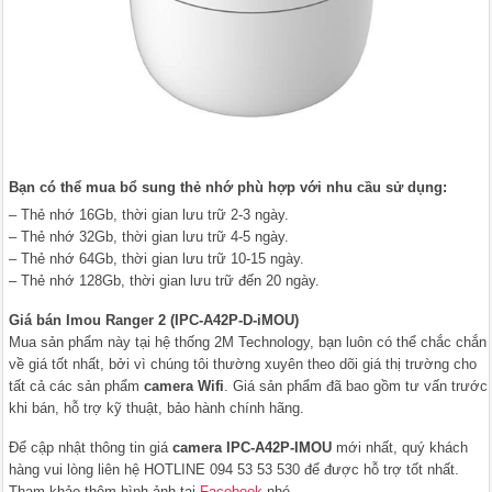
Bạn có thể mua bổ sung thẻ nhớ phù hợp với nhu cầu sử dụng:
– Thẻ nhớ 16Gb, thời gian lưu trữ 2-3 ngày.
– Thẻ nhớ 32Gb, thời gian lưu trữ 4-5 ngày.
– Thẻ nhớ 64Gb, thời gian lưu trữ 10-15 ngày.
– Thẻ nhớ 128Gb, thời gian lưu trữ đến 20 ngày.
Giá bán Imou Ranger 2 (IPC-A42P-D-iMOU)
Mua sản phẩm này tại hệ thống 2M Technology, bạn luôn có thể chắc chắn
về giá tốt nhất, bởi vì chúng tôi thường xuyên theo dõi giá thị trường cho
tất cả các sản phẩm
camera Wifi
. Giá sản phẩm đã bao gồm tư vấn trước
khi bán, hỗ trợ kỹ thuật, bảo hành chính hãng.
Để cập nhật thông tin giá
camera IPC-A42P-IMOU
mới nhất, quý khách
hàng vui lòng liên hệ HOTLINE 094 53 53 530 để được hỗ trợ tốt nhất.
Tham khảo thêm hình ảnh tại
Facebook
nhé.