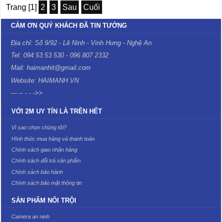
Trang [1]
2
3
Sau
Cuối
CẢM ƠN QUÝ KHÁCH ĐÃ TIN TƯỞNG
Địa chỉ: Số 9/92 - Lê Ninh - Vinh Hưng - Nghệ An
Tel: 094 53 53 530 - 096 807 2332
Mail: haimanhit@gmail.com
Website: HAIMANH.VN
--- -- - - ->>
VỚI 2M UY TÍN LÀ TRÊN HẾT
Vì sao chọn chúng tôi?
Hình thức mua hàng và thanh toán
Chính sách giao nhận hàng
Chính sách đổi trả sản phẩm
Chính sách bảo hành
Chính sách bảo mật thông tin
SẢN PHẨM NỔI TRỘI
Camera an ninh