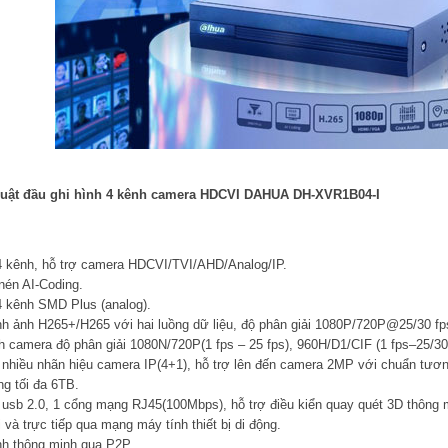
huật đầu ghi hình 4 kênh camera HDCVI DAHUA DH-XVR1B04-I
 4 kênh, hỗ trợ camera HDCVI/TVI/AHD/Analog/IP.
nén AI-Coding.
 4 kênh SMD Plus (analog).
h ảnh H265+/H265 với hai luồng dữ liệu, độ phân giải 1080P/720P@25/30 fp
nh camera độ phân giải 1080N/720P(1 fps – 25 fps), 960H/D1/CIF (1 fps–25/30
i nhiều nhãn hiệu camera IP(4+1), hỗ trợ lên đến camera 2MP với chuẩn tươn
ng tối đa 6TB.
 usb 2.0, 1 cổng mạng RJ45(100Mbps), hỗ trợ điều kiển quay quét 3D thông 
 và trực tiếp qua mạng máy tính thiết bị di động.
nh thông minh qua P2P.