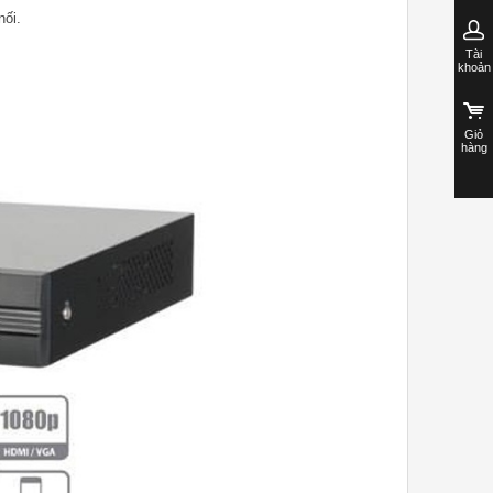
nối.
Tài
khoản
Giỏ
hàng