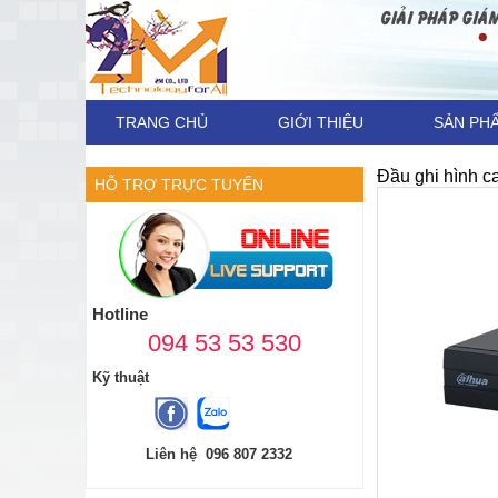
TRANG CHỦ
GIỚI THIỆU
SẢN PH
Đầu ghi hình
HỖ TRỢ TRỰC TUYẾN
Hotline
094 53 53 530
Kỹ thuật
Liên hệ 096 807 2332