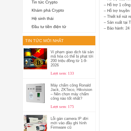
Tin tức Crypto
– Hỗ trợ 1 cổng 
Khám phá Crypto
– Hỗ trợ truyền
– Thiết kế nút 
Hệ sinh thái
– Sản xuất tại 
Đầu tư tiền điện tử
– Bảo hành: 24 
TIN TỨC MỚI NHẤT
Vi phạm giao dịch tài sản
mã hóa có thể bị phạt tới
200 triệu đồng từ 1-9-
2026
Lượt xem: 133
Máy chấm công Ronald
Jack, ZKTeco, Hikvision
– Nên chọn máy chấm
công nào tốt nhất?
Lượt xem: 175
Lỗi gán camera IP đời
mới vào đầu ghi hình
Firmware cũ