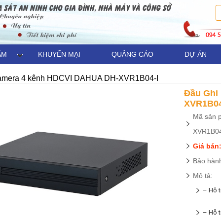
ẨM
KHUYẾN MẠI
QUẢNG CÁO
DỰ ÁN
 camera 4 kênh HDCVI DAHUA DH-XVR1B04-I
Đầu Ghi
XVR1B04
Mã sản 
XVR1B0
Giá bán:
Bảo hành
Mô tả:
– Hỗ 
– Hỗ t