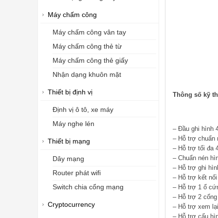
Máy chấm công
Máy chấm công vân tay
Máy chấm công thẻ từ
Máy chấm công thẻ giấy
Nhận dạng khuôn mặt
Thiết bị định vị
Thông số kỹ t
Định vị ô tô, xe máy
Máy nghe lén
– Đầu ghi hình
– Hỗ trợ chuẩn 
Thiết bị mạng
– Hỗ trợ tối đa
– Chuẩn nén hìn
Dây mạng
– Hỗ trợ ghi hì
Router phát wifi
– Hỗ trợ kết nố
Switch chia cổng mạng
– Hỗ trợ 1 ổ cứ
– Hỗ trợ 2 cổng
Cryptocurrency
– Hỗ trợ xem lại
– Hỗ trợ cấu hì