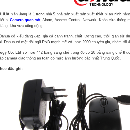
AHUA
hiện đang là 1 trong nhà 5 nhà sản xuất sản xuất thiết bị an ninh hàn
iết bị
Camera quan sát
, Alarm, Access Control, Network,
Khóa cửa thông m
 tầng, khu vực công cộng…
hua có kiểu dáng đẹp, giá cả cạnh tranh, chất lượng cao, thời gian sử dụn
ại. Dahua có một đội ngũ R&D mạnh mẽ với hơn 2000 chuyên gia, nhằm tối đa
ogy Co. Ltd
sở hữu 442 bằng sáng chế trong đó có 20 bằng sáng chế thu
pháp camera giao thông an toàn có mức ảnh hưởng bậc nhất Trung Quốc.
heo đầu ghi: