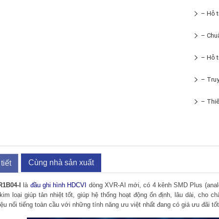
– Hỗ t
– Chu
– Hỗ t
– Truy
– Thiế
Cùng nhà sản xuất
tiết
1B04-I
là
đầu ghi hình HDCVI
dòng XVR-AI mới, có 4 kênh SMD Plus (analo
 kim loại giúp tản nhiệt tốt, giúp hệ thống hoạt động ổn định, lâu dài, ch
u nổi tiếng toàn cầu với những tính năng ưu việt nhất đang có giá ưu đãi tố