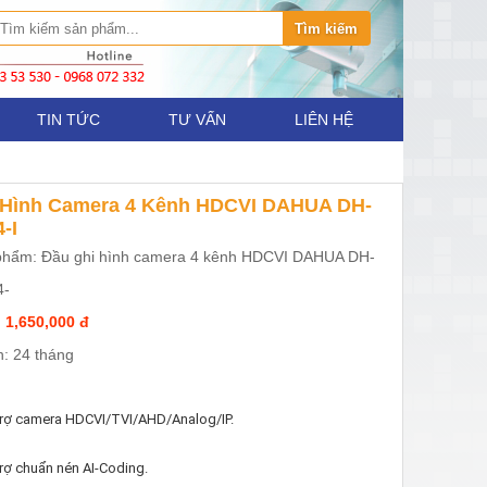
TIN TỨC
TƯ VẤN
LIÊN HỆ
 Hình Camera 4 Kênh HDCVI DAHUA DH-
-I
phẩm: Đầu ghi hình camera 4 kênh HDCVI DAHUA DH-
4-
 1,650,000 đ
: 24 tháng
trợ camera HDCVI/TVI/AHD/Analog/IP.
rợ chuẩn nén AI-Coding.