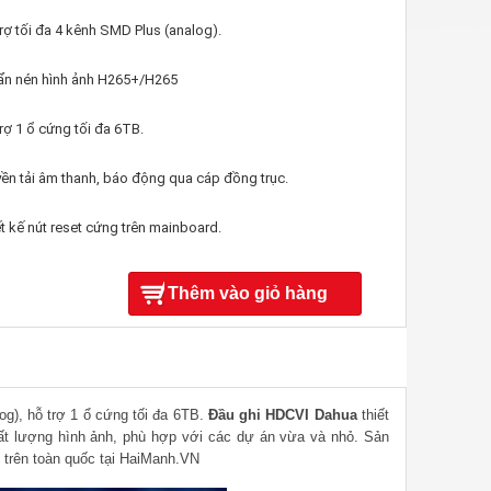
rợ tối đa 4 kênh SMD Plus (analog).
ẩn nén hình ảnh H265+/H265
rợ 1 ổ cứng tối đa 6TB.
ền tải âm thanh, báo động qua cáp đồng trục.
t kế nút reset cứng trên mainboard.
Thêm vào giỏ hàng
g), hỗ trợ 1 ổ cứng tối đa 6TB.
Đầu ghi HDCVI Dahua
thiết
o chất lượng hình ảnh, phù hợp với các dự án vừa và nhỏ. Sản
t trên toàn quốc tại HaiManh.VN