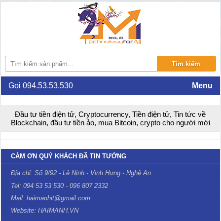
Gọi 094.53.53.530
Menu
Đầu tư tiền điện tử, Cryptocurrency, Tiền điện tử, Tin tức về
Blockchain, đầu tư tiền ảo, mua Bitcoin, crypto cho người mới
CẢM ƠN QUÝ KHÁCH ĐÃ TIN TƯỞNG
Địa chỉ: Số 9/92 - Lê Ninh - Vinh Hưng - Nghệ An
Tel: 094 53 53 530 - 096 807 2332
Mail: haimanhit@gmail.com
Website: HAIMANH.VN