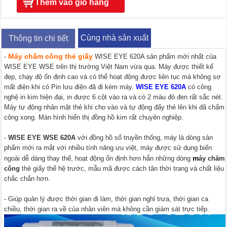
Thêm vào giỏ hàng
Cùng nhà sản xuất
Thông tin chi tiết
Máy chấm công thẻ giấy
-
WISE EYE 620A sản phẩm mới nhất của
WISE EYE WSE trên thị trường Việt Nam vừa qua. Máy được thiết kế
đẹp, chạy độ ổn định cao và có thể hoạt động được liên tục mà không sợ
mất điện khi có Pin lưu điện đã đi kèm máy.
WISE EYE 620A
có công
nghệ in kim hiện đại, in được 6 cột vào ra và có 2 màu đỏ đen rất sắc nét.
Máy tự động nhân mặt thẻ khi cho vào và tự động đẩy thẻ lên khi đã chấm
công xong. Màn hình hiển thị đồng hồ kim rất chuyên nghiệp.
-
WISE EYE WSE 620A
với đồng hồ số truyền thống, máy là dòng sản
phẩm mới ra mắt với nhiều tính năng ưu việt, máy được sử dụng biến
m
ngoài dễ dàng thay thế, hoạt động ổn định hơn hẳn những dòng
áy chấm
công
thẻ giấy
thế hệ trước, mẫu mã được cách tân thời trang và chất liệu
chắc chắn hơn.
- Giúp quản lý được thời gian đi làm, thời gian nghỉ trưa, thời gian ca
chiều, thời gian ra về của nhân viên mà không cần giám sát trực tiếp.