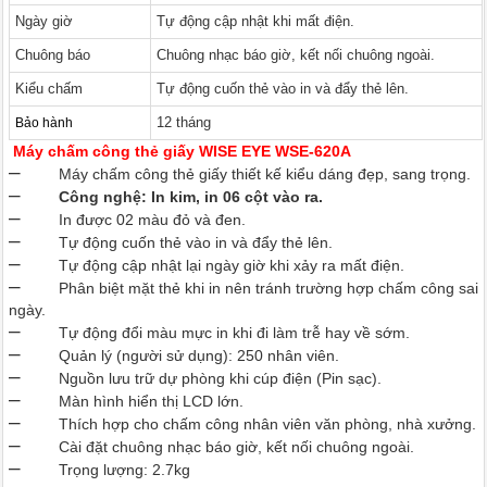
Ngày giờ
Tự động cập nhật khi mất điện.
Chuông báo
Chuông nhạc báo giờ, kết nối chuông ngoài.
Kiểu chấm
Tự động cuốn thẻ vào in và đẩy thẻ lên.
12 tháng
Bảo hành
Máy chấm công thẻ giấy WISE EYE WSE-620A
–
Máy chấm công thẻ giấy thiết kế kiểu dáng đẹp, sang trọng.
–
Công nghệ: In kim, in 06 cột vào ra.
–
In được 02 màu đỏ và đen.
–
Tự động cuốn thẻ vào in và đẩy thẻ lên.
–
Tự động cập nhật lại ngày giờ khi xảy ra mất điện.
–
Phân biệt mặt thẻ khi in nên tránh trường hợp chấm công sai
ngày.
–
Tự động đổi màu mực in khi đi làm trễ hay về sớm.
–
Quản lý (người sử dụng): 250 nhân viên.
–
Nguồn lưu trữ dự phòng khi cúp điện (Pin sạc).
–
Màn hình hiển thị LCD lớn.
–
Thích hợp cho chấm công nhân viên văn phòng, nhà xưởng.
–
Cài đặt chuông nhạc báo giờ, kết nối chuông ngoài.
–
Trọng lượng: 2.7kg