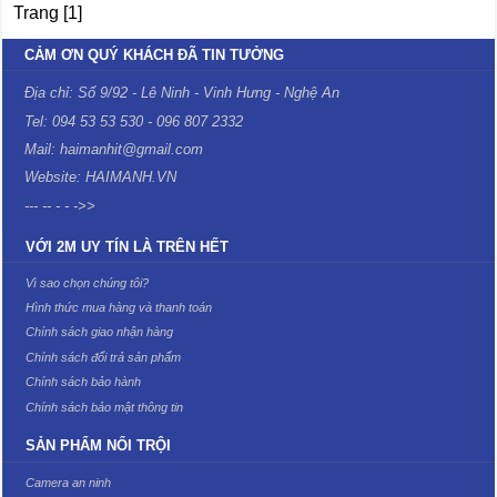
Trang [1]
CẢM ƠN QUÝ KHÁCH ĐÃ TIN TƯỞNG
Địa chỉ: Số 9/92 - Lê Ninh - Vinh Hưng - Nghệ An
Tel: 094 53 53 530 - 096 807 2332
Mail: haimanhit@gmail.com
Website: HAIMANH.VN
--- -- - - ->>
VỚI 2M UY TÍN LÀ TRÊN HẾT
Vì sao chọn chúng tôi?
Hình thức mua hàng và thanh toán
Chính sách giao nhận hàng
Chính sách đổi trả sản phẩm
Chính sách bảo hành
Chính sách bảo mật thông tin
SẢN PHẨM NỔI TRỘI
Camera an ninh