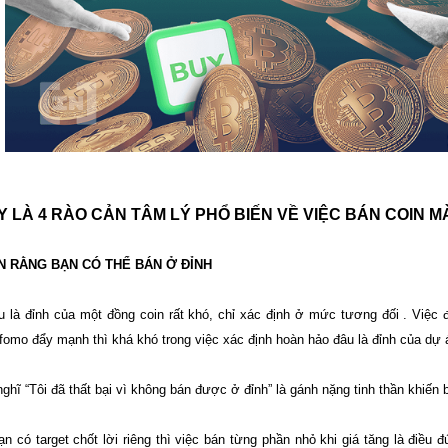
Y LÀ 4 RÀO CẢN TÂM LÝ PHỔ BIẾN VỀ VIỆC BÁN COIN 
IN RẰNG BẠN CÓ THỂ BÁN Ở ĐỈNH
u là đỉnh của một đồng coin rất khó, chỉ xác định ở mức tương đối . Việc 
omo đẩy mạnh thì khá khó trong việc xác định hoàn hảo đâu là đỉnh của dự 
ghĩ “Tôi đã thất bại vì không bán được ở đỉnh” là gánh nặng tinh thần khiến b
n có target chốt lời riêng thì việc bán từng phần nhỏ khi giá tăng là điều 