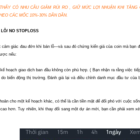
THẤY CÓ NHU CẦU GIẢM RỦI RO , GIỮ MỨC LỢI NHUẬN KHI TĂNG 
HEO CÁC MỐC 10%-30% DẦN DẦN.
T LỖ/ NO STOPLOSS
t cảm giác đau đớn khi bán lỗ—và sau đó chứng kiến giá của coin mà bạn đã
được nếu:
 kế hoạch giao dịch ban đầu không còn phù hợp. ( Bạn nhận ra rằng việc tiế
do biến động thị trường. Đánh giá lại và điều chỉnh danh mục đầu tư của bạ
hoản cho một kế hoạch khác, có thể là cần tiền mặt để đối phó với cuộc s
 cao hơn. Tuy nhiên, khi thay đổi sang một dự án mới, bạn cần phải xem x