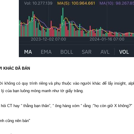
ỜI KHÁC ĐÃ BÁN
i không có quy trình riêng và phụ thuộc vào người khác để lấy insight, al
lý của bạn luông mỏng manh như tờ giấy trăng.
 hỏi CT hay “ thằng bạn thân”, “ ông hàng xóm “ rằng :"họ còn giữ X không?"
ình cũng nên bán"