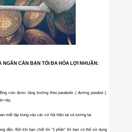
MÀ NGĂN CẢN BẠN TỐI ĐA HÓA LỢI NHUẬN:
đồng coin được tăng trưởng theo parabolic ( đường parabol ),
án này.
ạn mất tập trung vào các cơ hội hiện tại và tương lai.
đúng đắn. Bởi khi bạn chốt lời “1 phần” thì bạn có thể sử dụng