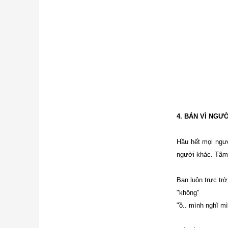
4. BÁN VÌ NGƯ
Hầu hết mọi ngườ
người khác. Tâm 
Bạn luôn trực trờ
"không"
"ồ.. mình nghĩ m