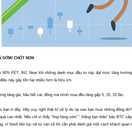
Á SỚM/ CHỐT NON
n 50% FET, INJ, Near khi những danh mục đầu tư này đạt mức tăng trưởng 
điều này gây tổn hại nhiều hơn là hữu ích.
ường tăng giá, hầu hết các đồng mà mình mua đều tăng gấp 5, 10, 20 lần.
sao bạn ở đây. Hãy suy nghĩ thật kĩ về lý do tại sao bạn mua những đồng đó
quả cao nhất. Nếu chỉ vì thấy “ông hàng xóm” “ thằng bạn thân” bảo BTC sắp c
g, ví fresh liên tục rút từ sàn về thì cần phải đánh giá một cách khách quan l