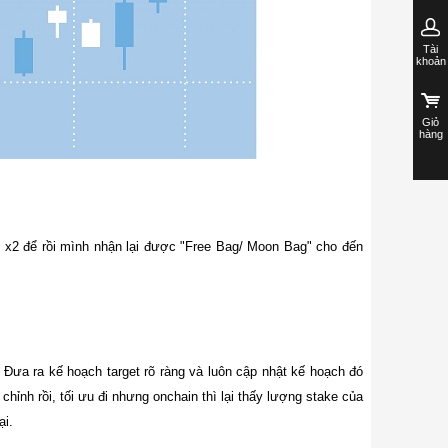
Tài
khoản
Giỏ
hàng
x2 để rồi mình nhận lại được "Free Bag/ Moon Bag" cho đến
? Đưa ra kế hoạch target rõ ràng và luôn cập nhật kế hoạch đó
hỉnh rồi, tối ưu đi nhưng onchain thì lại thấy lượng stake của
ại.