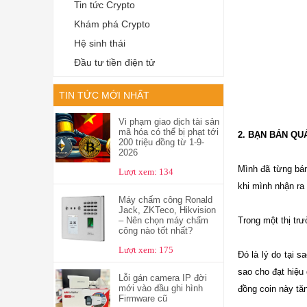
Tin tức Crypto
Khám phá Crypto
Hệ sinh thái
Đầu tư tiền điện tử
TIN TỨC MỚI NHẤT
Vi phạm giao dịch tài sản
mã hóa có thể bị phạt tới
2. BẠN BÁN QU
200 triệu đồng từ 1-9-
2026
Mình đã từng bá
Lượt xem: 134
khi mình nhận ra 
Máy chấm công Ronald
Jack, ZKTeco, Hikvision
Trong một thị tr
– Nên chọn máy chấm
công nào tốt nhất?
Lượt xem: 175
Đó là lý do tại 
sao cho đạt hiệu 
Lỗi gán camera IP đời
mới vào đầu ghi hình
đồng coin này tăn
Firmware cũ