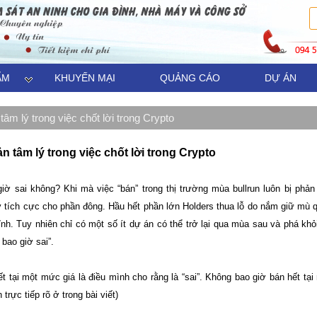
ẨM
KHUYẾN MẠI
QUẢNG CÁO
DỰ ÁN
âm lý trong việc chốt lời trong Crypto
 tâm lý trong việc chốt lời trong Crypto
giờ sai không? Khi mà việc “bán” trong thị trường mùa bullrun luôn bị phả
tích cực cho phần đông. Hầu hết phần lớn Holders thua lỗ do nắm giữ mù qu
ỉnh. Tuy nhiên chỉ có một số ít dự án có thể trở lại qua mùa sau và phá khỏ
 bao giờ sai”.
ết tại một mức giá là điều mình cho rằng là “sai”. Không bao giờ bán hết tại
 trực tiếp rõ ở trong bài viết)