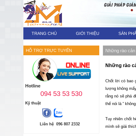
TRANG CHỦ
GIỚI THIỆU
SẢN PH
HỖ TRỢ TRỰC TUYẾN
Những rào cản t
Những rào cản
Chốt lời có bao 
Hotline
lượng không mấy 
094 53 53 530
rằng nó sẽ phá đ
Kỹ thuật
thể nói là “ không
Tuy nhiên chốt h
Liên hệ 096 807 2332
mình sẽ giải thích