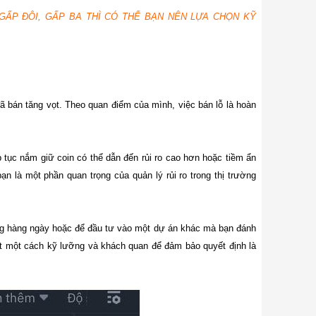
GẤP ĐÔI, GẤP BA THÌ CÓ THỂ BẠN NÊN LỰA CHỌN KỸ
 bán tăng vọt. Theo quan điểm của mình, việc bán lỗ là hoàn
p tục nắm giữ coin có thể dẫn đến rủi ro cao hơn hoặc tiềm ẩn
n là một phần quan trọng của quản lý rủi ro trong thị trường
ống hàng ngày hoặc để đầu tư vào một dự án khác mà bạn đánh
ét một cách kỹ lưỡng và khách quan để đảm bảo quyết định là