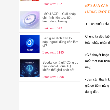
Lượt xem: 192
NẾU BẠN CẢM 
LƯỠNG CHỐT T
IMOU AOR – Giải pháp
ghi hình liên tục, tiết
kiệm dung lượng
3. TỪ CHỐI CẮ
Lượt xem: 543
Chúng ta đều biế
Sàn giao dịch ONUS
sập, người dùng cần làm
toàn chấp nhận 
gì?
Lượt xem: 1185
•Giả thuyết hoặc
mất mát lớn hơn 
Seedance là gì? Công cụ
tạo video AI của TQ
này).
khiến thế giới phát sốt
Lượt xem: 1208
•Bạn cần thanh k
giá có tiềm năng
đúng đắn.