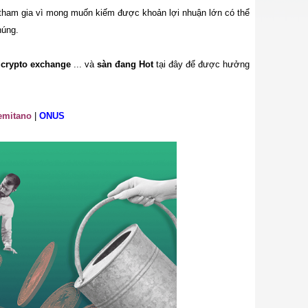
 tham gia vì mong muốn kiếm được khoản lợi nhuận lớn có thể
húng.
p crypto exchange
... và
sàn đang Hot
tại đây để được hưởng
emitano
|
ONUS