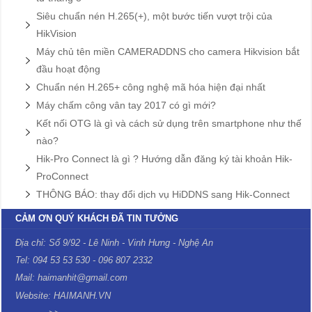
Siêu chuẩn nén H.265(+), một bước tiến vượt trội của
HikVision
Máy chủ tên miền CAMERADDNS cho camera Hikvision bắt
đầu hoạt động
Chuẩn nén H.265+ công nghệ mã hóa hiện đại nhất
Máy chấm công vân tay 2017 có gì mới?
Kết nối OTG là gì và cách sử dụng trên smartphone như thế
nào?
Hik-Pro Connect là gì ? Hướng dẫn đăng ký tài khoản Hik-
ProConnect
THÔNG BÁO: thay đổi dịch vụ HiDDNS sang Hik-Connect
CẢM ƠN QUÝ KHÁCH ĐÃ TIN TƯỞNG
Địa chỉ: Số 9/92 - Lê Ninh - Vinh Hưng - Nghệ An
Tel: 094 53 53 530 - 096 807 2332
Mail: haimanhit@gmail.com
Website: HAIMANH.VN