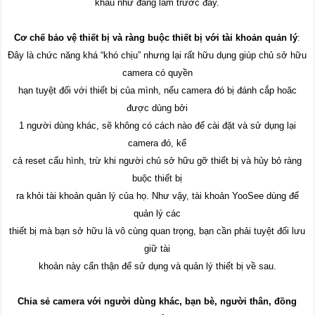
khẩu như đang làm trước đây.
Cơ chế bảo vệ thiết bị và ràng buộc thiết bị với tài khoản quản lý
:
Đây là
chức năng khá “khó chịu” nhưng lại rất hữu dụng giúp chủ sở hữu
camera có quyền
hạn tuyệt đối với thiết bị của mình, nếu camera đó bị đánh cắp hoăc
được dùng bởi
1 người dùng khác, sẽ không có cách nào để cài đặt và sử dụng lại
camera đó, kể
cả reset cấu hình, trừ khi người chủ sở hữu gỡ thiết bị và hủy bỏ ràng
buộc thiết bị
ra khỏi tài khoản quản lý của họ. Như vậy, tài khoản YooSee dùng để
quản lý các
thiết bị mà bạn sở hữu là vô cùng quan trọng, bạn cần phải tuyệt đối lưu
giữ tài
khoản này cẩn thận để sử dụng và quản lý thiết bị về sau.
Chia sẻ camera với người dùng khác, bạn bè, người thân, đồng