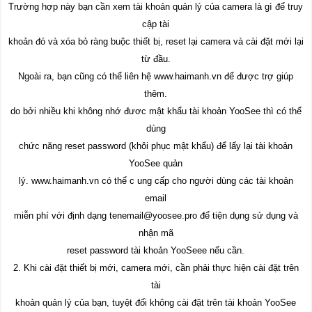
Trường hợp này bạn cần xem tài khoản quản lý của camera là gì để truy
cập tài
khoản đó và xóa bỏ ràng buộc thiết bị, reset lại camera và cài đặt mới lại
từ đầu.
Ngoài ra, bạn cũng có thể liên hệ www.haimanh.vn để được trợ giúp
thêm.
do bởi nhiều khi không nhớ đươc mật khẩu tài khoản YooSee thì có thể
dùng
chức năng reset password (khôi phục mật khẩu) để lấy lại tài khoản
YooSee quản
lý. www.haimanh.vn có thể c ung cấp cho người dùng các tài khoản
email
miễn phí với định dạng tenemail@yoosee.pro để tiện dụng sử dụng và
nhận mã
reset password tài khoản YooSeee nếu cần.
2. Khi cài đặt thiết bị mới, camera mới, cần phải thực hiện cài đặt trên
tài
khoản quản lý của bạn, tuyệt đối không cài đặt trên tài khoản YooSee