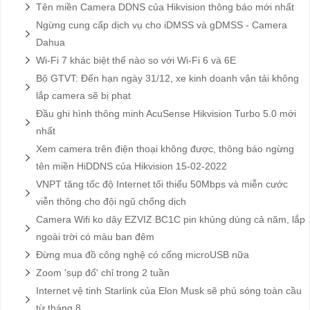
Tên miền Camera DDNS của Hikvision thông báo mới nhất
Ngừng cung cấp dịch vụ cho iDMSS và gDMSS - Camera
Dahua
Wi-Fi 7 khác biệt thế nào so với Wi-Fi 6 và 6E
Bộ GTVT: Đến hạn ngày 31/12, xe kinh doanh vận tải không
lắp camera sẽ bị phạt
Đầu ghi hình thông minh AcuSense Hikvision Turbo 5.0 mới
nhất
Xem camera trên điện thoại không được, thông báo ngừng
tên miền HiDDNS của Hikvision 15-02-2022
VNPT tăng tốc độ Internet tối thiểu 50Mbps và miễn cước
viễn thông cho đội ngũ chống dịch
Camera Wifi ko dây EZVIZ BC1C pin khủng dùng cả năm, lắp
ngoài trời có màu ban đêm
Đừng mua đồ công nghệ có cổng microUSB nữa
Zoom 'sụp đổ' chỉ trong 2 tuần
Internet vệ tinh Starlink của Elon Musk sẽ phủ sóng toàn cầu
từ tháng 8