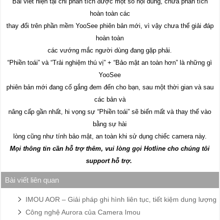
Bài viết hiện tại chỉ phân tích được một số nội dung, chưa phân tích
hoàn toàn các
thay đổi trên phần mềm YooSee phiên bản mới, vì vậy chưa thể giải đáp
hoàn toàn
các vướng mắc người dùng đang gặp phải.
“Phiền toái” và “Trải nghiệm thú vị” + “Bảo mật an toàn hơn” là những gì
YooSee
phiên bản mới đang cố gắng đem đến cho bạn, sau một thời gian và sau
các bản và
nâng cấp gần nhất, hi vọng sự “Phiền toái” sẽ biến mất và thay thế vào
bằng sự hài
lòng cũng như tính bảo mật, an toàn khi sử dụng chiếc camera này.
Mọi thông tin cần hỗ trợ thêm, vui lòng gọi Hotline cho chúng tôi
support hỗ trợ.
Bài viết liên quan
IMOU AOR – Giải pháp ghi hình liên tục, tiết kiệm dung lượng
Công nghệ Aurora của Camera Imou