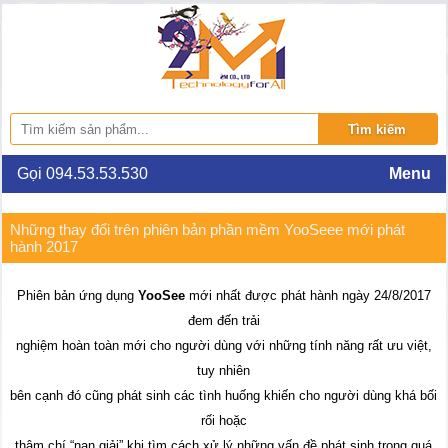
Gọi 094.53.53.530
Menu
Những thay đổi trên phiên bản phần mềm YooSeee mới phát
hành 2017
Phiên bản ứng dụng
YooSee
mới nhất được phát hành ngày 24/8/2017
đem đến trải
nghiệm hoàn toàn mới cho người dùng với những tính năng rất ưu việt,
tuy nhiên
bên cạnh đó cũng phát sinh các tình huống khiến cho người dùng khá bối
rối hoặc
thậm chí “nan giải” khi tìm cách xử lý những vấn đề phát sinh trong quá