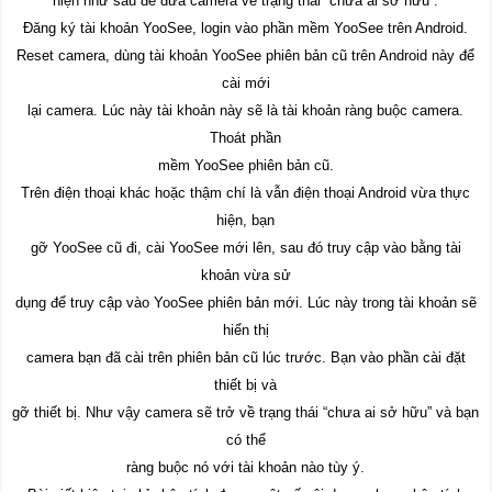
hiện như sau để đưa camera về trạng thái “chưa ai sở hữu”:
Đăng ký tài khoản YooSee, login vào phần mềm YooSee trên Android.
Reset camera, dùng tài khoản YooSee phiên bản cũ trên Android này để
cài mới
lại camera. Lúc này tài khoản này sẽ là tài khoản ràng buộc camera.
Thoát phần
mềm YooSee phiên bản cũ.
Trên điện thoại khác hoặc thậm chí là vẫn điện thoại Android vừa thực
hiện, bạn
gỡ YooSee cũ đi, cài YooSee mới lên, sau đó truy cập vào bằng tài
khoản vừa sử
dụng để truy cập vào YooSee phiên bản mới. Lúc này trong tài khoản sẽ
hiển thị
camera bạn đã cài trên phiên bản cũ lúc trước. Bạn vào phần cài đặt
thiết bị và
gỡ thiết bị. Như vậy camera sẽ trở về trạng thái “chưa ai sở hữu” và bạn
có thể
ràng buộc nó với tài khoản nào tùy ý.