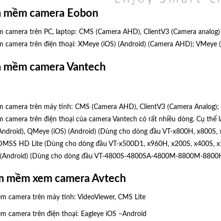
ần mềm camera Eobon
 camera trên PC, laptop:
CMS
(Camera AHD),
ClientV3
(Camera analog)
camera trên điện thoại: XMeye (
iOS
) (
Android
) (Camera AHD); VMeye (
ần mềm camera Vantech
 camera trên máy tính:
CMS
(Camera AHD),
ClientV3
(Camera Analog);
camera trên điện thoại của camera Vantech có rất nhiều dòng. Cụ thể
Android
), QMeye (
iOS
) (
Android
) (Dùng cho dòng đầu VT-x800H, x800S,
DMSS HD Lite
(Dùng cho dòng đầu VT-x500D1, x960H, x200S, x400S, x
(
Android
) (Dùng cho dòng đầu VT-4800S-4800SA-4800M-8800M-88
ầm mềm xem camera Avtech
m camera trên máy tính:
VideoViewer
,
CMS Lite
 camera trên điện thoại:
Eagleye iOS
–
Android