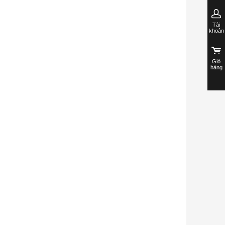
Tài
khoản
Giỏ
hàng