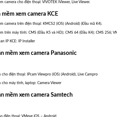
 camera cho điện thoại: VIVOTEK iViewer, Live Viewer.
ần mềm xem camera KCE
 camera trên điện thoại: KMCS2 (
iOS
) (
Android
) (Đầu mã K4).
m trên máy tính:
CMS
(Đầu K5 và HD);
CMS 64
(Đầu K4);
CMS 256
;
V
an IP KCE:
IP Installer
hần mềm xem camera Panasonic
 cho điện thoại:
IPcam Viewpro (iOS)
(
Android
),
Live Campro
 cho máy tính, laptop:
Camera Viewer
hần mềm xem camera Samtech
 điện thoại:
VMeye iOS
–
Android