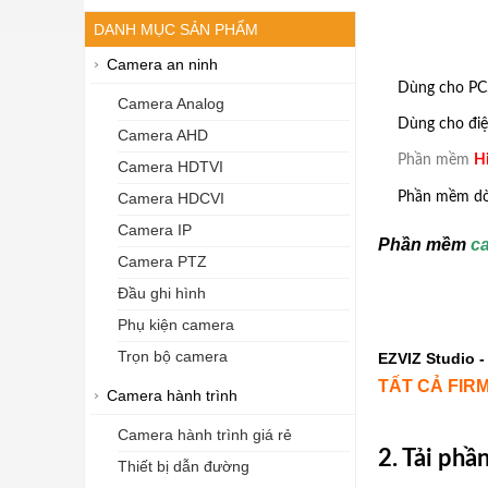
DANH MỤC SẢN PHẨM
Camera an ninh
Dùng cho PC,
Camera Analog
Dùng cho điệ
Camera AHD
Phần mềm
H
Camera HDTVI
Phần mềm dò 
Camera HDCVI
Camera IP
Phần mềm
c
Camera PTZ
Đầu ghi hình
Phụ kiện camera
Trọn bộ camera
EZVIZ Studio -
TẤT CẢ FIR
Camera hành trình
Camera hành trình giá rẻ
2. Tải ph
Thiết bị dẫn đường