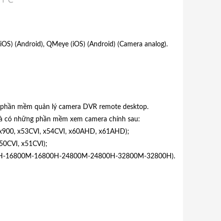
iOS
) (
Android
), QMeye (
iOS
) (
Android
) (Camera analog).
 phần mềm quản lý camera
DVR remote desktop
.
 là có những phần mềm xem camera chính sau:
 x900, x53CVI, x54CVI, x60AHD, x61AHD);
50CVI, x51CVI);
00H-16800M-16800H-24800M-24800H-32800M-32800H).