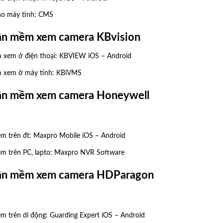
o máy tính:
CMS
hần mềm xem camera KBvision
 xem ở điện thoại:
KBVIEW iOS
–
Android
m xem ở máy tính:
KBiVMS
hần mềm xem camera Honeywell
m trên đt:
Maxpro Mobile iOS
–
Android
 trên PC, lapto:
Maxpro NVR Software
hần mềm xem camera HDParagon
m trên di động:
Guarding Expert iOS
–
Android