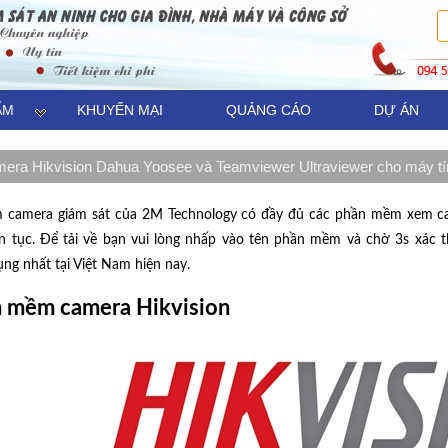
ẨM
KHUYẾN MẠI
QUẢNG CÁO
DỰ ÁN
ra Hikvision Dahua Yoosee và Teamviewer Ultraviewer cho máy tí
 camera giám sát của 2M Technology có đầy đủ các phần mềm xem ca
ên tục. Để tải về bạn vui lòng nhấp vào tên phần mềm và chờ 3s xác
ng nhất tại Việt Nam hiện nay.
ần mềm camera Hikvision