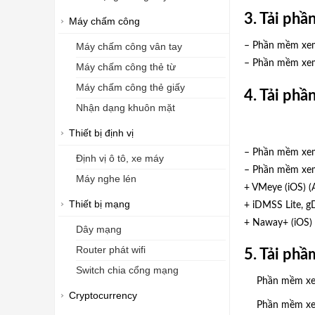
3. Tải ph
Máy chấm công
– Phần mềm xem
Máy chấm công vân tay
– Phần mềm xem 
Máy chấm công thẻ từ
Máy chấm công thẻ giấy
4. Tải ph
Nhận dạng khuôn mặt
Thiết bị định vị
– Phần mềm xem
Định vị ô tô, xe máy
– Phần mềm xem 
Máy nghe lén
+ VMeye (
iOS
) (
Thiết bị mạng
+
iDMSS Lite
,
g
+ Naway+ (
iOS
) 
Dây mạng
Router phát wifi
5. Tải ph
Switch chia cổng mạng
Phần mềm xe
Cryptocurrency
Phần mềm xem