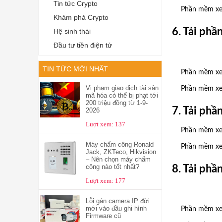
Tin tức Crypto
Phần mềm xem
Khám phá Crypto
6. Tải ph
Hệ sinh thái
Đầu tư tiền điện tử
TIN TỨC MỚI NHẤT
Phần mềm xe
Vi phạm giao dịch tài sản
Phần mềm xem
mã hóa có thể bị phạt tới
200 triệu đồng từ 1-9-
7. Tải ph
2026
Lượt xem: 137
Phần mềm xe
Máy chấm công Ronald
Phần mềm xe
Jack, ZKTeco, Hikvision
– Nên chọn máy chấm
công nào tốt nhất?
8. Tải ph
Lượt xem: 177
Lỗi gán camera IP đời
mới vào đầu ghi hình
Phần mềm xe
Firmware cũ