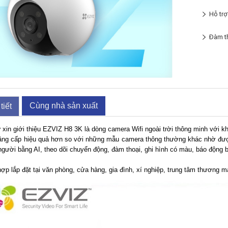
Hỗ trợ
Đàm th
Cùng nhà sản xuất
tiết
y
xin giới thiệu EZVIZ H8 3K là dòng camera Wifi ngoài trời thông minh với 
âng cấp hiệu quả hơn so với những mẫu camera thông thường khác nhờ được 
người bằng AI, theo dõi chuyển động, đàm thoại, ghi hình có màu, báo động 
p lắp đặt tại văn phòng, cửa hàng, gia đình, xí nghiệp, trung tâm thương m