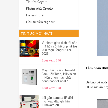
Tin tức Crypto
Khám phá Crypto
Hệ sinh thái
Đầu tư tiền điện tử
TIN TỨC MỚI NHẤT
Vi phạm giao dịch tài sản
mã hóa có thể bị phạt tới
200 triệu đồng từ 1-9-
2026
Lượt xem: 140
Tầm nhìn 360°
Máy chấm công Ronald
Jack, ZKTeco, Hikvision
– Nên chọn máy chấm
công nào tốt nhất?
Để bảo vệ ngôi 
3K rõ nét ấn tư
Lượt xem: 178
Lỗi gán camera IP đời
mới vào đầu ghi hình
Firmware cũ