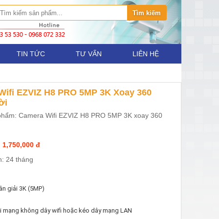
TIN TỨC
TƯ VẤN
LIÊN HỆ
Wifi EZVIZ H8 PRO 5MP 3K Xoay 360
ời
phẩm: Camera Wifi EZVIZ H8 PRO 5MP 3K xoay 360
 1,750,000 đ
: 24 tháng
n giải 3K (5MP)
ối mạng không dây wifi hoặc kéo dây mạng LAN