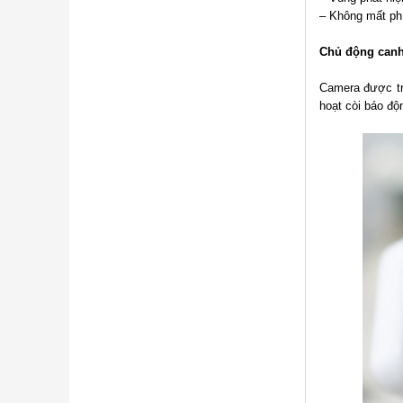
– Không mất ph
Chủ động canh
Camera được tr
hoạt còi báo độ