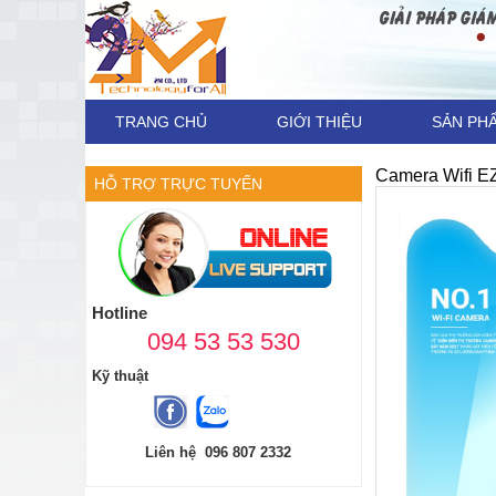
TRANG CHỦ
GIỚI THIỆU
SẢN PH
Camera Wifi E
HỖ TRỢ TRỰC TUYẾN
Hotline
094 53 53 530
Kỹ thuật
Liên hệ 096 807 2332