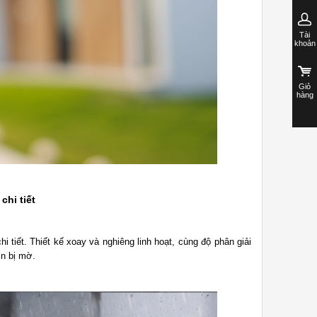
Tài
khoản
Giỏ
hàng
chi tiết
i tiết. Thiết kế xoay và nghiêng linh hoạt, cùng độ phân giải
in bị mờ.