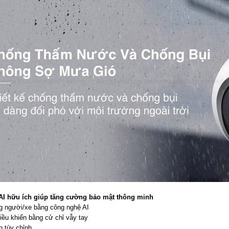
 AI hữu ích giúp tăng cường bảo mật thông minh
g người/xe bằng công nghệ AI
iều khiển bằng cử chỉ vẫy tay
n tùy chỉnh