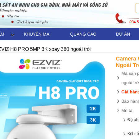
ẨM
KHUYẾN MẠI
QUẢNG CÁO
DỰ ÁN
ZVIZ H8 PRO 5MP 3K xoay 360 ngoài trời
Camera 
Ngoài Tr
Mã sản 
ngoài trờ
Giá bán:
Bảo hành
Mô tả:
Độ phâ
Kết n