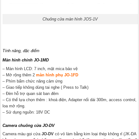
Chuông cửa màn hình JOS-1V
Tính năng, đặc điểm
Màn hình chính JO-1MD
– Màn hình LCD: 7 inch, mặt mica bảo vệ
– Mở rộng thêm 2
màn hình phụ JO-1FD
– Phím bấm chức năng cảm ứng
– Giao tiếp không dùng tai nghe ( Press to Talk)
– Đèn hỗ trợ quan sát ban đêm
– Có thể lựa chọn thêm : khoá điện, Adapter nối dài 300m, access control,
loa mở rộng.
– Sử dụng nguồn: 18V DC
Camera chuông cửa JO-DV
Camera màu gọi cửa
JO-DV
có vỏ làm bằng kim loại thép không rỉ (JK-DA