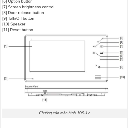
[6] Option button
[7] Screen brightness control
[8] Door release button
[9] Talk/Off button
[10] Speaker
[11] Reset button
Chuông cửa màn hình JOS-1V