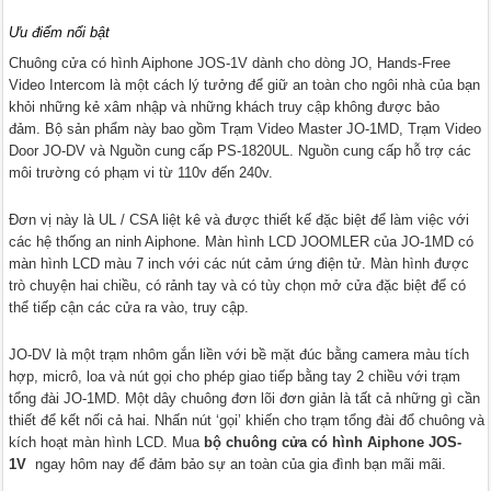
Ưu điểm nổi bật
Chuông cửa có hình Aiphone JOS-1V dành cho dòng JO, Hands-Free
Video Intercom là một cách lý tưởng để giữ an toàn cho ngôi nhà của bạn
khỏi những kẻ xâm nhập và những khách truy cập không được bảo
đảm. Bộ sản phẩm này bao gồm Trạm Video Master JO-1MD, Trạm Video
Door JO-DV và Nguồn cung cấp PS-1820UL. Nguồn cung cấp hỗ trợ các
môi trường có phạm vi từ 110v đến 240v.
Đơn vị này là UL / CSA liệt kê và được thiết kế đặc biệt để làm việc với
các hệ thống an ninh Aiphone. Màn hình LCD JOOMLER của JO-1MD có
màn hình LCD màu 7 inch với các nút cảm ứng điện tử. Màn hình được
trò chuyện hai chiều, có rảnh tay và có tùy chọn mở cửa đặc biệt để có
thể tiếp cận các cửa ra vào, truy cập.
JO-DV là một trạm nhôm gắn liền với bề mặt đúc bằng camera màu tích
hợp, micrô, loa và nút gọi cho phép giao tiếp bằng tay 2 chiều với trạm
tổng đài JO-1MD. Một dây chuông đơn lõi đơn giản là tất cả những gì cần
thiết để kết nối cả hai. Nhấn nút ‘gọi’ khiến cho trạm tổng đài đổ chuông và
kích hoạt màn hình LCD. Mua
bộ chuông cửa có hình Aiphone JOS-
1V
ngay hôm nay để đảm bảo sự an toàn của gia đình bạn mãi mãi.