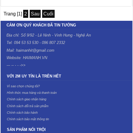
Trang [1]
2
Sau
Cuối
CẢM ƠN QUÝ KHÁCH ĐÃ TIN TƯỞNG
Địa chỉ: Số 9/92 - Lê Ninh - Vinh Hưng - Nghệ An
Tel: 094 53 53 530 - 096 807 2332
Mail: haimanhit@gmail.com
Website: HAIMANH.VN
--- -- - - ->>
VỚI 2M UY TÍN LÀ TRÊN HẾT
Vì sao chọn chúng tôi?
Hình thức mua hàng và thanh toán
Chính sách giao nhận hàng
Chính sách đổi trả sản phẩm
Chính sách bảo hành
Chính sách bảo mật thông tin
SẢN PHẨM NỔI TRỘI