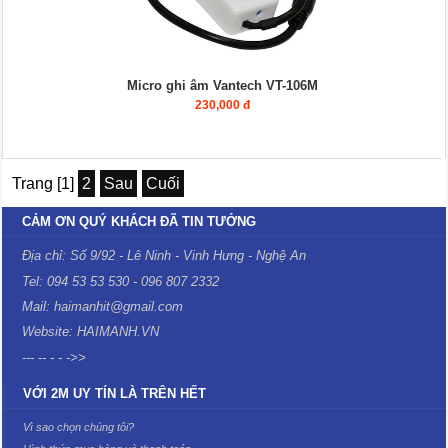
Micro ghi âm Vantech VT-106M
230,000 đ
Trang [1]
2
Sau
Cuối
CẢM ƠN QUÝ KHÁCH ĐÃ TIN TƯỞNG
Địa chỉ: Số 9/92 - Lê Ninh - Vinh Hưng - Nghệ An
Tel: 094 53 53 530 - 096 807 2332
Mail: haimanhit@gmail.com
Website: HAIMANH.VN
--- -- - - ->>
VỚI 2M UY TÍN LÀ TRÊN HẾT
Vì sao chọn chúng tôi?