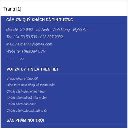
Trang [1]
CẢM ƠN QUÝ KHÁCH ĐÃ TIN TƯỞNG
Địa chỉ: Số 9/92 - Lê Ninh - Vinh Hưng - Nghệ An
Tel: 094 53 53 530 - 096 807 2332
Mail: haimanhit@gmail.com
Website: HAIMANH.VN
--- -- - - ->>
VỚI 2M UY TÍN LÀ TRÊN HẾT
Vì sao chọn chúng tôi?
Hình thức mua hàng và thanh toán
Chính sách giao nhận hàng
Chính sách đổi trả sản phẩm
Chính sách bảo hành
Chính sách bảo mật thông tin
SẢN PHẨM NỔI TRỘI