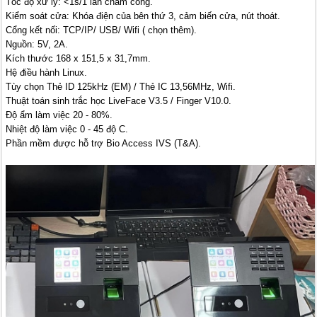
Tốc độ xử lý: <1s/1 lần chấm công.
Kiểm soát cửa: Khóa điện của bên thứ 3, cảm biến cửa, nút thoát.
Cổng kết nối: TCP/IP/ USB/ Wifi ( chọn thêm).
Nguồn: 5V, 2A.
Kích thước 168 x 151,5 x 31,7mm.
Hệ điều hành Linux.
Tùy chọn Thẻ ID 125kHz (EM) / Thẻ IC 13,56MHz, Wifi.
Thuật toán sinh trắc học LiveFace V3.5 / Finger V10.0.
Độ ẩm làm việc 20 - 80%.
Nhiệt độ làm việc 0 - 45 độ C.
Phần mềm được hỗ trợ Bio Access IVS (T&A).