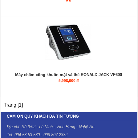
0 đ
Máy chấm công khuôn mặt và thẻ RONALD JACK VF600
5,998,000 đ
Trang [1]
CẢM ƠN QUÝ KHÁCH ĐÃ TIN TƯỞNG
Địa chỉ: Số 9/92 - Lê Ninh - Vinh Hưng - Nghệ An
Tel: 094 53 53 530 - 096 807 2332