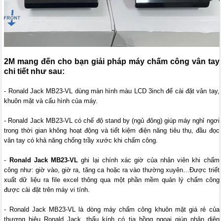
2M mang đến cho bạn giải pháp máy chấm công vân tay
chi tiết như sau:
- Ronald Jack MB23-VL dùng màn hình màu LCD 3inch để cài đặt vân tay,
khuôn mặt và cấu hình của máy.
- Ronald Jack MB23-VL có chế độ stand by (ngủ đông) giúp máy nghỉ ngơi
trong thời gian không hoạt động và tiết kiệm điện năng tiêu thụ, đầu đọc
vân tay có khả năng chống trầy xước khi chấm công.
-
Ronald Jack MB23-VL
ghi lại chính xác giờ của nhân viên khi chấm
công như: giờ vào, giờ ra, tăng ca hoặc ra vào thường xuyên…Được triết
xuất dữ liệu ra file excel thông qua một phần mềm quản lý chấm công
được cài đặt trên máy vi tính.
- Ronald Jack MB23-VL là dòng máy chấm công khuôn mặt giá rẻ của
thương hiệu Ronald Jack, thấu kính có tia hồng ngoại giúp nhận diện