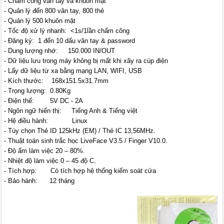
- Chấm công vân tay và khuôn mặt
- Quản lý đến 800 vân tay, 800 thẻ
- Quản lý 500 khuôn mặt
- Tốc độ xử lý nhanh: <1s/1lần chấm công
- Đăng ký: 1 đến 10 dấu vân tay & password
- Dung lượng nhớ: 150.000 IN/OUT
- Dữ liệu lưu trong máy không bị mất khi xãy ra cúp điện
- Lấy dữ liệu từ xa bằng mạng LAN, WIFI, USB
- Kích thước: 168x151.5x31.7mm
- Trọng lượng: 0.80Kg
- Điện thế: 5V DC - 2A
- Ngôn ngữ hiển thị: Tiếng Anh & Tiếng việt
- Hệ điều hành: Linux
- Tùy chọn Thẻ ID 125kHz (EM) / Thẻ IC 13,56MHz.
- Thuật toán sinh trắc học LiveFace V3.5 / Finger V10.0.
- Độ ẩm làm việc 20 – 80%.
- Nhiệt độ làm việc 0 – 45 độ C.
- Tích hợp: Có tích hợp hệ thống kiểm soát cửa
- Bảo hành: 12 tháng