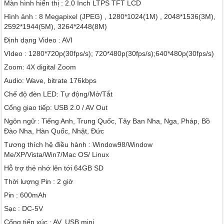
Màn hình hiển thị : 2.0 Inch LTPS TFT LCD
Hình ảnh : 8 Megapixel (JPEG) , 1280*1024(1M) , 2048*1536(3M),
2592*1944(5M), 3264*2448(8M)
Định dạng Video : AVI
VIdeo : 1280*720p(30fps/s); 720*480p(30fps/s);640*480p(30fps/s)
Zoom: 4X digital Zoom
Audio: Wave, bitrate 176kbps
Chế độ đèn LED: Tự động/Mở/Tắt
Cổng giao tiếp: USB 2.0 / AV Out
Ngôn ngữ : Tiếng Anh, Trung Quốc, Tây Ban Nha, Nga, Pháp, Bồ
Đào Nha, Hàn Quốc, Nhật, Đức
Tương thích hệ điều hành : Window98/Window
Me/XP/Vista/Win7/Mac OS/ Linux
Hỗ trợ thẻ nhớ lên tới 64GB SD
Thời lượng Pin : 2 giờ
Pin : 600mAh
Sạc : DC-5V
Cổng tiếp xúc : AV, USB mini