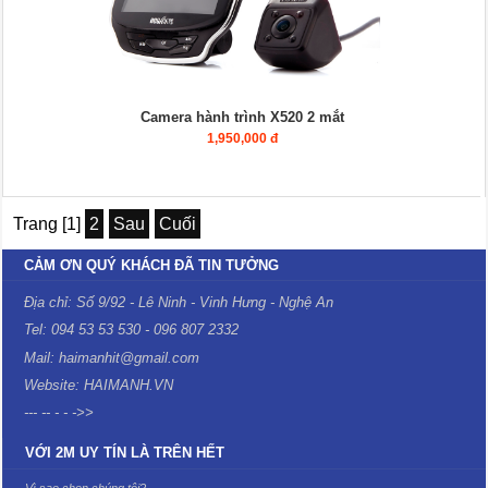
Camera hành trình X520 2 mắt
1,950,000 đ
Trang [1]
2
Sau
Cuối
CẢM ƠN QUÝ KHÁCH ĐÃ TIN TƯỞNG
Địa chỉ: Số 9/92 - Lê Ninh - Vinh Hưng - Nghệ An
Tel: 094 53 53 530 - 096 807 2332
Mail: haimanhit@gmail.com
Website: HAIMANH.VN
--- -- - - ->>
VỚI 2M UY TÍN LÀ TRÊN HẾT